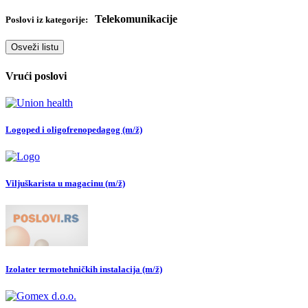
Telekomunikacije
Poslovi iz kategorije:
Osveži listu
Vrući poslovi
Logoped i oligofrenopedagog (m/ž)
Viljuškarista u magacinu (m/ž)
Izolater termotehničkih instalacija (m/ž)