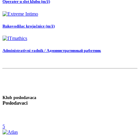
Operater u slot klubu (m/ž)
Rukovodilac krojačnice (m/ž)
Administrativni radnik / Административный работник
Klub poslodavaca
Poslodavaci
5