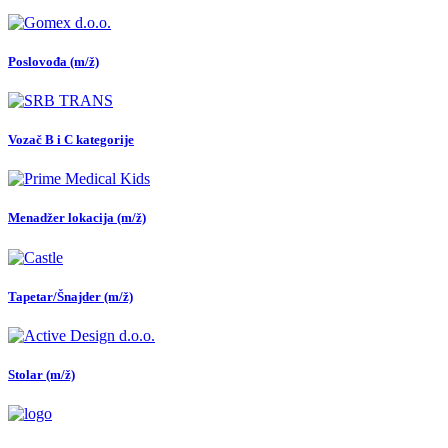
Poslovođa (m/ž)
Vozač B i C kategorije
Menadžer lokacija (m/ž)
Tapetar/Šnajder (m/ž)
Stolar (m/ž)