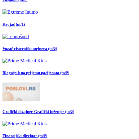
Krojač (m/ž)
Vozač cisterni/kontejnera (m/ž)
Blagajnik na prijemu pacijenata (m/ž)
Grafički dizajner-Grafički inženjer (m/ž)
Finansijski direktor (m/ž)