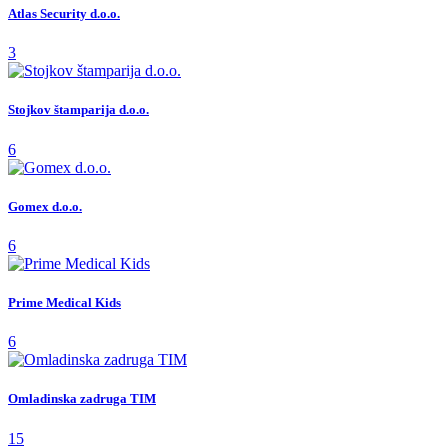
Atlas Security d.o.o.
3
Stojkov štamparija d.o.o.
6
Gomex d.o.o.
6
Prime Medical Kids
6
Omladinska zadruga TIM
15