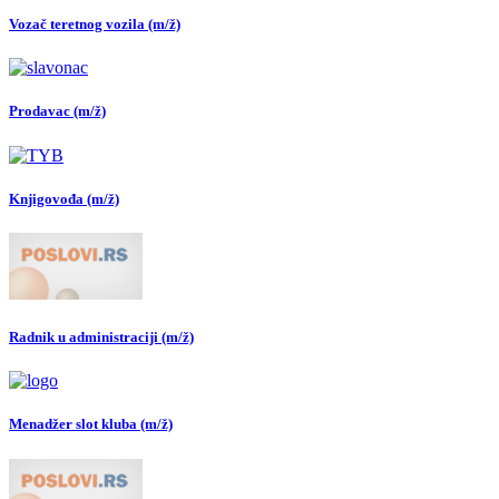
Vozač teretnog vozila (m/ž)
Prodavac (m/ž)
Knjigovođa (m/ž)
Radnik u administraciji (m/ž)
Menadžer slot kluba (m/ž)