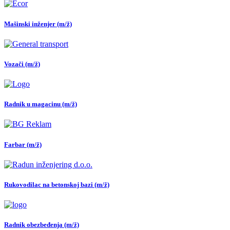
Mašinski inženjer (m/ž)
Vozači (m/ž)
Radnik u magacinu (m/ž)
Farbar (m/ž)
Rukovodilac na betonskoj bazi (m/ž)
Radnik obezbeđenja (m/ž)