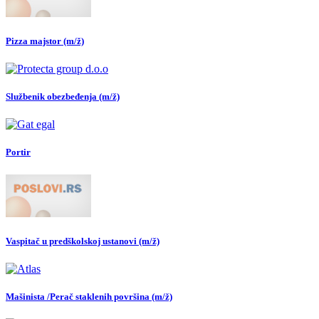
Pizza majstor (m/ž)
Službenik obezbeđenja (m/ž)
Portir
Vaspitač u predškolskoj ustanovi (m/ž)
Mašinista /Perač staklenih površina (m/ž)