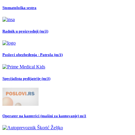
Stomatološka sestra
Radnik u proizvodnji (m/ž)
Poslovi obezbeđenja - Patrola (m/ž)
Specijalista pedijatrije (m/ž)
Operater na kanterici (mašini za kantovanje) m/ž