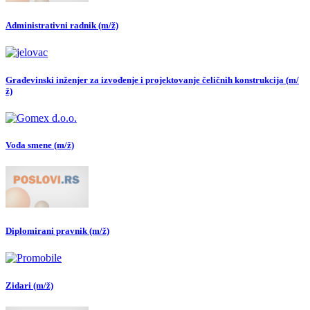
Administrativni radnik (m/ž)
Građevinski inženjer za izvođenje i projektovanje čeličnih konstrukcija (m/
ž)
Vođa smene (m/ž)
Diplomirani pravnik (m/ž)
Zidari (m/ž)