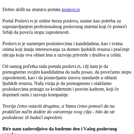
Dobro došli na stranicu portala
poslovi.rs
Portal Poslovi.rs je online berza poslova, nastao kao potreba za
uspostavljanjem profesionalnog poslovnog sistema koji će pomoći
Srbiji da poveća stopu zaposlenosti.
Poslovi.rs je namenjen poslodavcima i kandidatima, kao i svima
onima koji imaju interesovanja za domen ljudskih resursa i praćenje
uticaja koju ova oblast ima u razvoju privrede i društva u celini.
Od samog početka rada portala poslovi.rs, cilj nam je da
pomognemo svojim kandidatima da nađu posao, da povećamo stopu
zaposlenosti, kao i da postavljamo iznova standarde u oblasti
ljudskih resursa. Naša vizija je da pomognemo i olakšamo
poslodavcima potragu za kvalitetnim i pravim kadrom, koji će
doprineti rastu i razvoju kompanije.
Teoriju ćemo ostaviti drugima, a Vama ćemo pomoći da na
praktičan način dođete do ostvarenja svog cilja - bilo da ste
poslodavac ili budući zaposleni.
Biće nam zadovoljstvo da budemo deo i Vašeg poslovnog