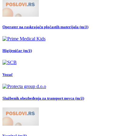
Operater na raskrajaču pločastih materijala (m/ž)
Higijeničar (m/ž)
Vozač
Službenik obezbeđenja za transport novca (m/ž)
Vaspitač (m/ž)