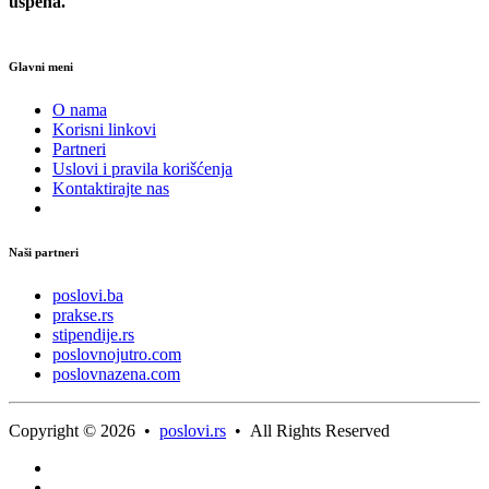
uspeha.
Glavni meni
O nama
Korisni linkovi
Partneri
Uslovi i pravila korišćenja
Kontaktirajte nas
Naši partneri
poslovi.ba
prakse.rs
stipendije.rs
poslovnojutro.com
poslovnazena.com
Copyright © 2026 •
poslovi.rs
• All Rights Reserved