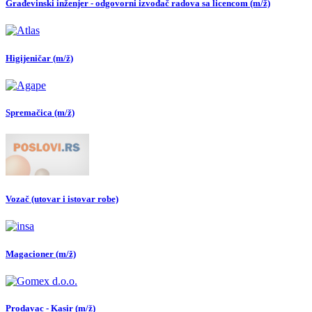
Građevinski inženjer - odgovorni izvođač radova sa licencom (m/ž)
Higijeničar (m/ž)
Spremačica (m/ž)
Vozač (utovar i istovar robe)
Magacioner (m/ž)
Prodavac - Kasir (m/ž)