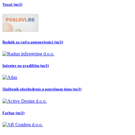
Vozač (m/ž)
Radnik za rad u autoperionici (m/ž)
Inženjer na gradilištu (m/ž)
Službenik obezbeđenja u patrolnom timu (m/ž)
Farbar (m/ž)