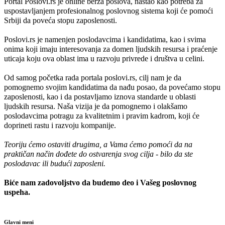
Portal Poslovi.rs je online berza poslova, nastao kao potreba za
uspostavljanjem profesionalnog poslovnog sistema koji će pomoći
Srbiji da poveća stopu zaposlenosti.
Poslovi.rs je namenjen poslodavcima i kandidatima, kao i svima
onima koji imaju interesovanja za domen ljudskih resursa i praćenje
uticaja koju ova oblast ima u razvoju privrede i društva u celini.
Od samog početka rada portala poslovi.rs, cilj nam je da
pomognemo svojim kandidatima da nađu posao, da povećamo stopu
zaposlenosti, kao i da postavljamo iznova standarde u oblasti
ljudskih resursa. Naša vizija je da pomognemo i olakšamo
poslodavcima potragu za kvalitetnim i pravim kadrom, koji će
doprineti rastu i razvoju kompanije.
Teoriju ćemo ostaviti drugima, a Vama ćemo pomoći da na
praktičan način dođete do ostvarenja svog cilja - bilo da ste
poslodavac ili budući zaposleni.
Biće nam zadovoljstvo da budemo deo i Vašeg poslovnog
uspeha.
Glavni meni