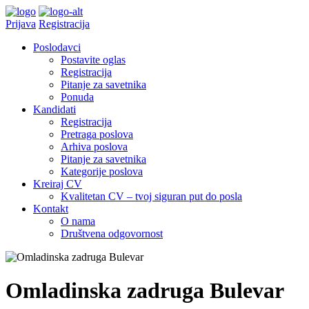
Prijava
Registracija
Poslodavci
Postavite oglas
Registracija
Pitanje za savetnika
Ponuda
Kandidati
Registracija
Pretraga poslova
Arhiva poslova
Pitanje za savetnika
Kategorije poslova
Kreiraj CV
Kvalitetan CV – tvoj siguran put do posla
Kontakt
O nama
Društvena odgovornost
Omladinska zadruga Bulevar