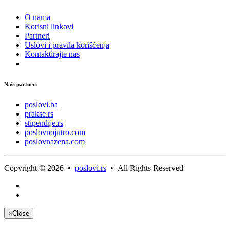
O nama
Korisni linkovi
Partneri
Uslovi i pravila korišćenja
Kontaktirajte nas
Naši partneri
poslovi.ba
prakse.rs
stipendije.rs
poslovnojutro.com
poslovnazena.com
Copyright © 2026 •
poslovi.rs
• All Rights Reserved
×
Close