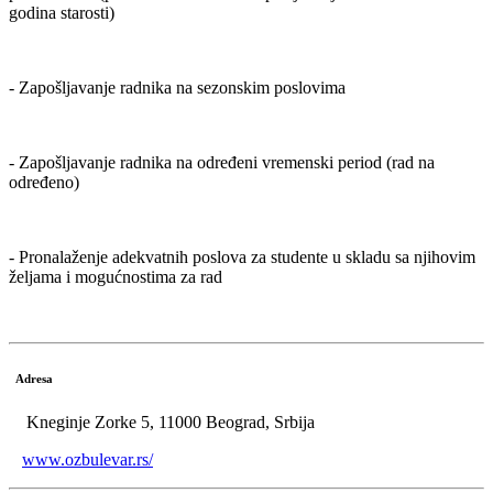
godina starosti)
- Zapošljavanje radnika na sezonskim poslovima
- Zapošljavanje radnika na određeni vremenski period (rad na
određeno)
- Pronalaženje adekvatnih poslova za studente u skladu sa njihovim
željama i mogućnostima za rad
Adresa
Kneginje Zorke 5, 11000 Beograd, Srbija
www.ozbulevar.rs/