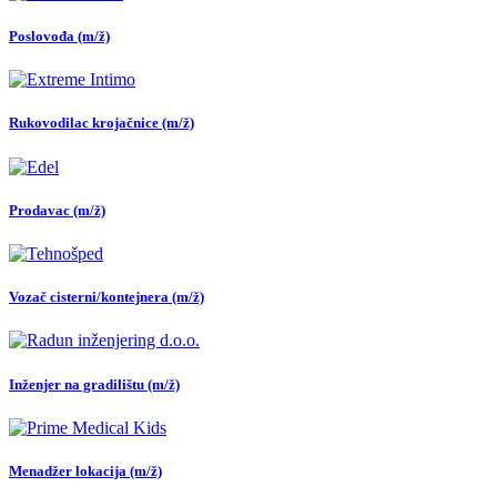
Poslovođa (m/ž)
Rukovodilac krojačnice (m/ž)
Prodavac (m/ž)
Vozač cisterni/kontejnera (m/ž)
Inženjer na gradilištu (m/ž)
Menadžer lokacija (m/ž)