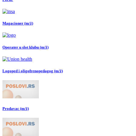
Magacioner (m/ž)
Operater u slot klubu (m/ž)
Logoped i oligofrenopedagog (m/ž)
Prodavac (m/ž)