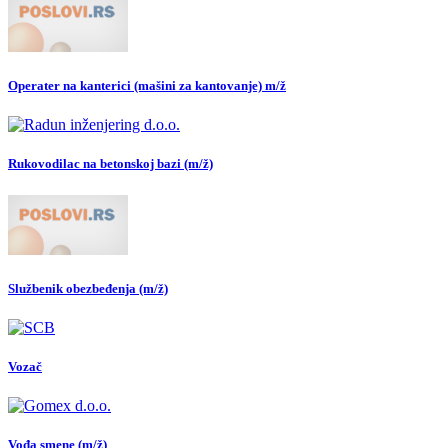
Operater na kanterici (mašini za kantovanje) m/ž
Rukovodilac na betonskoj bazi (m/ž)
Službenik obezbeđenja (m/ž)
Vozač
Vođa smene (m/ž)