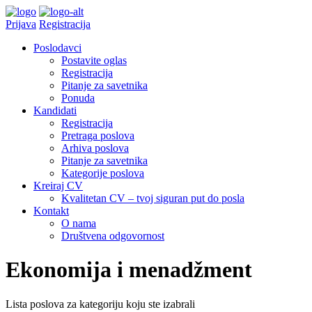
Prijava
Registracija
Poslodavci
Postavite oglas
Registracija
Pitanje za savetnika
Ponuda
Kandidati
Registracija
Pretraga poslova
Arhiva poslova
Pitanje za savetnika
Kategorije poslova
Kreiraj CV
Kvalitetan CV – tvoj siguran put do posla
Kontakt
O nama
Društvena odgovornost
Ekonomija i menadžment
Lista poslova za kategoriju koju ste izabrali