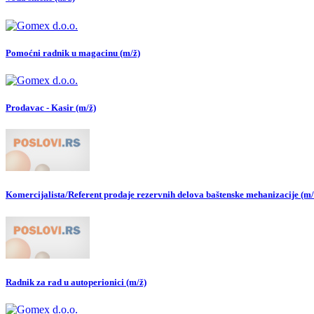
Pomoćni radnik u magacinu (m/ž)
Prodavac - Kasir (m/ž)
Komercijalista/Referent prodaje rezervnih delova baštenske mehanizacije (m/
Radnik za rad u autoperionici (m/ž)