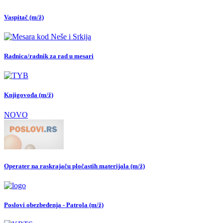
Vaspitač (m/ž)
Radnica/radnik za rad u mesari
Knjigovođa (m/ž)
NOVO
Operater na raskrajaču pločastih materijala (m/ž)
Poslovi obezbeđenja - Patrola (m/ž)