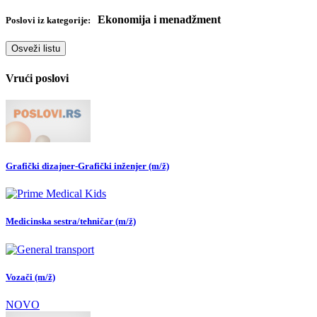
Ekonomija i menadžment
Poslovi iz kategorije:
Osveži listu
Vrući poslovi
Grafički dizajner-Grafički inženjer (m/ž)
Medicinska sestra/tehničar (m/ž)
Vozači (m/ž)
NOVO