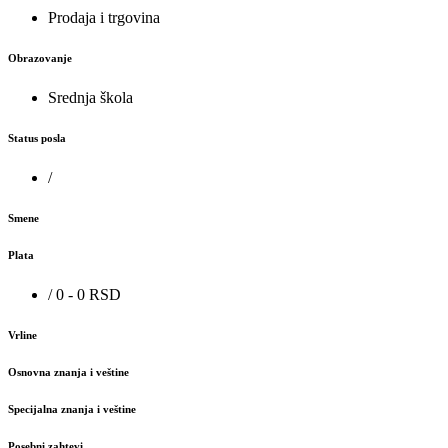
Prodaja i trgovina
Obrazovanje
Srednja škola
Status posla
/
Smene
Plata
/ 0 - 0 RSD
Vrline
Osnovna znanja i veštine
Specijalna znanja i veštine
Posebni zahtevi