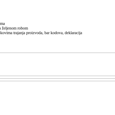
ama
ča željenom robom
okovima trajanja proizvoda, bar kodova, deklaracija