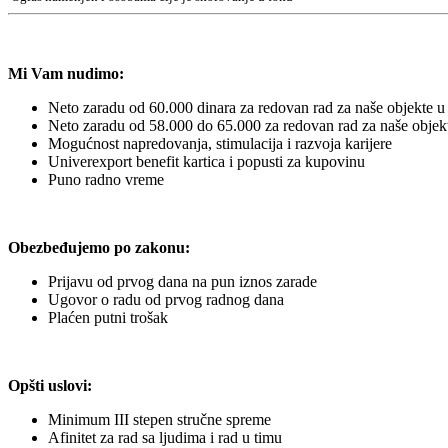
Mi Vam nudimo:
Neto zaradu od 60.000 dinara za redovan rad za naše objekte u
Neto zaradu od 58.000 do 65.000 za redovan rad za naše objekte
Mogućnost napredovanja, stimulacija i razvoja karijere
Univerexport benefit kartica i popusti za kupovinu
Puno radno vreme
Obezbeđujemo po zakonu:
Prijavu od prvog dana na pun iznos zarade
Ugovor o radu od prvog radnog dana
Plaćen putni trošak
Opšti uslovi:
Minimum III stepen stručne spreme
Afinitet za rad sa ljudima i rad u timu