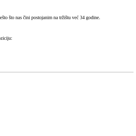
što što nas čini postojanim na tržištu već 34 godine.
ziciju: