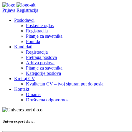
Prijava
Registracija
Poslodavci
Postavite oglas
Registracija
Pitanje za savetnika
Ponuda
Kandidati
Registracija
Pretraga poslova
Arhiva poslova
Pitanje za savetnika
Kategorije poslova
Kreiraj CV
Kvalitetan CV – tvoj siguran put do posla
Kontakt
O nama
Društvena odgovornost
Univerexport d.o.o.