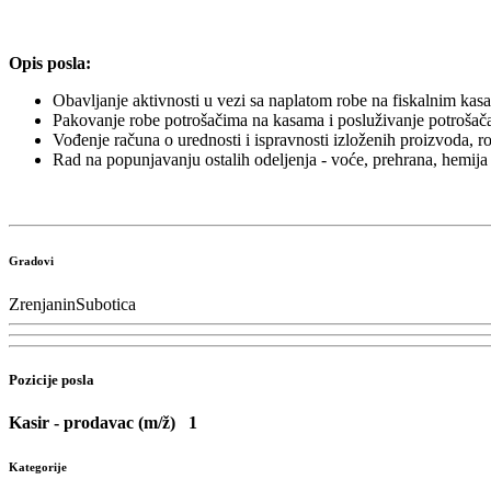
Opis posla:
Obavljanje aktivnosti u vezi sa naplatom robe na fiskalnim kas
Pakovanje robe potrošačima na kasama i posluživanje potroša
Vođenje računa o urednosti i ispravnosti izloženih proizvoda, r
Rad na popunjavanju ostalih odeljenja - voće, prehrana, hemija
Gradovi
Zrenjanin
Subotica
Pozicije posla
Kasir - prodavac (m/ž)
1
Kategorije