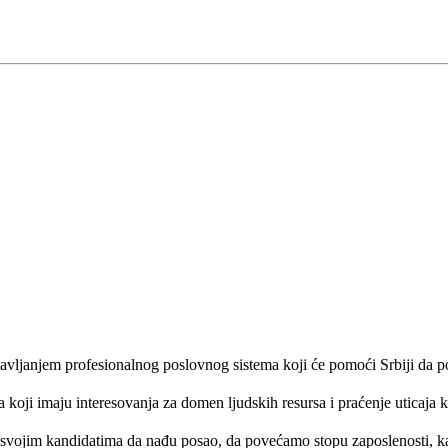
stavljanjem profesionalnog poslovnog sistema koji će pomoći Srbiji da p
oji imaju interesovanja za domen ljudskih resursa i praćenje uticaja ko
svojim kandidatima da nađu posao, da povećamo stopu zaposlenosti, kao