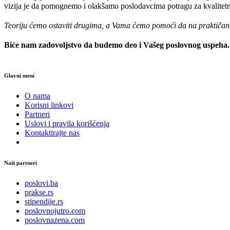
vizija je da pomognemo i olakšamo poslodavcima potragu za kvalitetni
Teoriju ćemo ostaviti drugima, a Vama ćemo pomoći da na praktičan na
Biće nam zadovoljstvo da budemo deo i Vašeg poslovnog uspeha
Glavni meni
O nama
Korisni linkovi
Partneri
Uslovi i pravila korišćenja
Kontaktirajte nas
Naši partneri
poslovi.ba
prakse.rs
stipendije.rs
poslovnojutro.com
poslovnazena.com