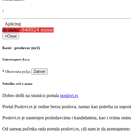
/
Apliciraj
-940024 minut
do isteka
×
Close
Kasir - prodavac (m/ž)
Univerexport d.o.o.
*
Obavezna polja
Zatvori
Nekoliko reči o nama
Dobro došli na stranicu portala
poslovi.rs
Portal Poslovi.rs je online berza poslova, nastao kao potreba za uspo
Poslovi.rs je namenjen poslodavcima i kandidatima, kao i svima onima k
Od samog početka rada portala poslovi.rs, cilj nam je da pomognemo 