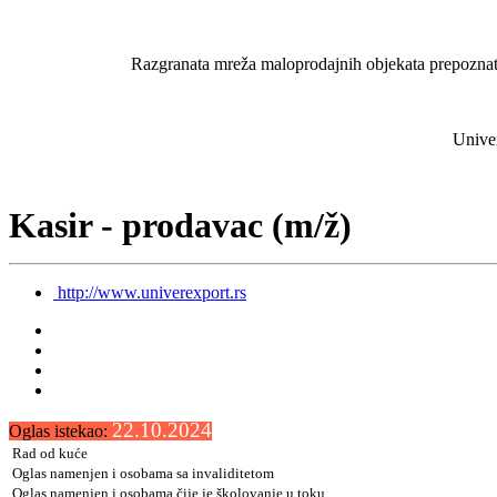
Razgranata mreža maloprodajnih objekata prepoznatlji
Univer
Kasir - prodavac (m/ž)
http://www.univerexport.rs
22.10.2024
Oglas istekao:
Rad od kuće
Oglas namenjen i osobama sa invaliditetom
Oglas namenjen i osobama čije je školovanje u toku