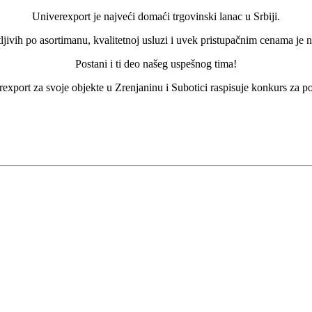
Univerexport je najveći domaći trgovinski lanac u Srbiji.
vih po asortimanu, kvalitetnoj usluzi i uvek pristupačnim cenama je ne
Postani i ti deo našeg uspešnog tima!
export za svoje objekte u Zrenjaninu i Subotici raspisuje konkurs za po