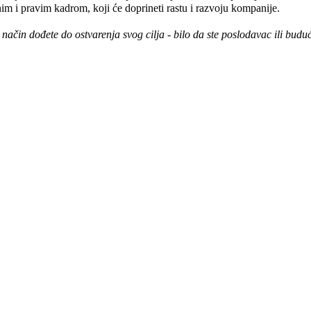
m i pravim kadrom, koji će doprineti rastu i razvoju kompanije.
čin dođete do ostvarenja svog cilja - bilo da ste poslodavac ili buduć
.