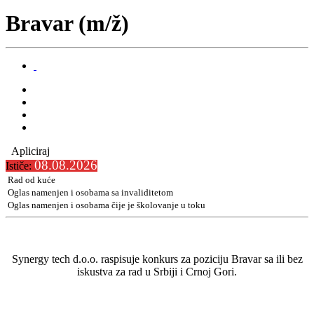
Bravar (m/ž)
Apliciraj
08.08.2026
Ističe:
Rad od kuće
Oglas namenjen i osobama sa invaliditetom
Oglas namenjen i osobama čije je školovanje u toku
Synergy tech d.o.o. raspisuje konkurs za poziciju Bravar sa ili bez
iskustva za rad u Srbiji i Crnoj Gori.