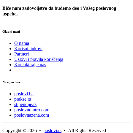
Biće nam zadovoljstvo da budemo deo i Vašeg poslovnog
uspeha.
Glavni meni
O nama
Korisni linkovi
Partneri
Uslovi i pravila korišćenja
Kontaktirajte nas
Naši partneri
poslovi.ba
prakse.rs
stipendije.rs
poslovnojutro.com
poslovnazena.com
Copyright © 2026 •
poslovi.rs
• All Rights Reserved