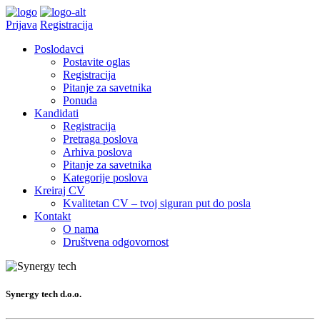
Prijava
Registracija
Poslodavci
Postavite oglas
Registracija
Pitanje za savetnika
Ponuda
Kandidati
Registracija
Pretraga poslova
Arhiva poslova
Pitanje za savetnika
Kategorije poslova
Kreiraj CV
Kvalitetan CV – tvoj siguran put do posla
Kontakt
O nama
Društvena odgovornost
Synergy tech d.o.o.