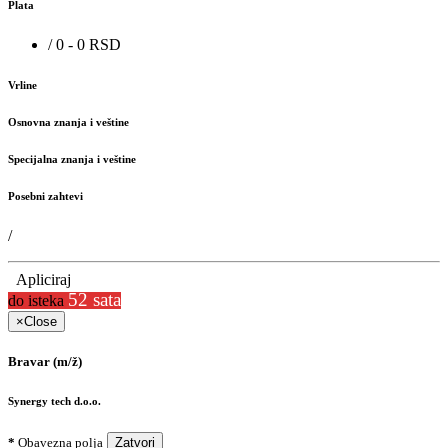
Plata
/ 0 - 0 RSD
Vrline
Osnovna znanja i veštine
Specijalna znanja i veštine
Posebni zahtevi
/
Apliciraj
52 sata
do isteka
×
Close
Bravar (m/ž)
Synergy tech d.o.o.
*
Obavezna polja
Zatvori