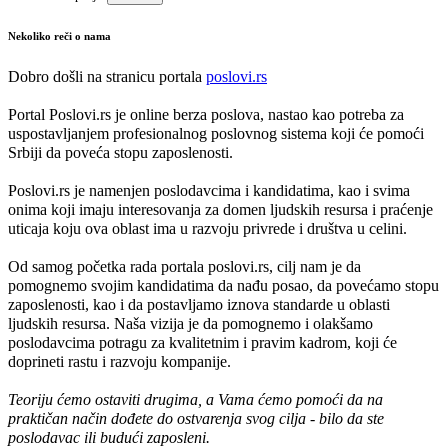
Nekoliko reči o nama
Dobro došli na stranicu portala
poslovi.rs
Portal Poslovi.rs je online berza poslova, nastao kao potreba za
uspostavljanjem profesionalnog poslovnog sistema koji će pomoći
Srbiji da poveća stopu zaposlenosti.
Poslovi.rs je namenjen poslodavcima i kandidatima, kao i svima
onima koji imaju interesovanja za domen ljudskih resursa i praćenje
uticaja koju ova oblast ima u razvoju privrede i društva u celini.
Od samog početka rada portala poslovi.rs, cilj nam je da
pomognemo svojim kandidatima da nađu posao, da povećamo stopu
zaposlenosti, kao i da postavljamo iznova standarde u oblasti
ljudskih resursa. Naša vizija je da pomognemo i olakšamo
poslodavcima potragu za kvalitetnim i pravim kadrom, koji će
doprineti rastu i razvoju kompanije.
Teoriju ćemo ostaviti drugima, a Vama ćemo pomoći da na
praktičan način dođete do ostvarenja svog cilja - bilo da ste
poslodavac ili budući zaposleni.