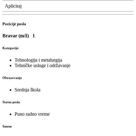
Apliciraj
Pozicije posla
Bravar (m/ž)
1
Kategorije
Tehnologija i metalurgija
Tehničke usluge i održavanje
Obrazovanje
Srednja škola
Status posla
Puno radno vreme
Smene