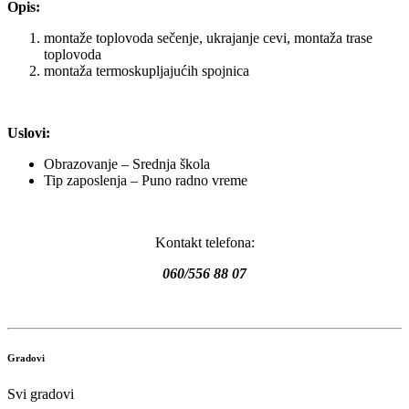
Opis:
montaže toplovoda sečenje, ukrajanje cevi, montaža trase
toplovoda
montaža termoskupljajućih spojnica
Uslovi:
Obrazovanje – Srednja škola
Tip zaposlenja – Puno radno vreme
Kontakt telefona:
060/556 88 07
Gradovi
Svi gradovi