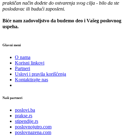
praktičan način dođete do ostvarenja svog cilja - bilo da ste
poslodavac ili budući zaposleni.
Biće nam zadovoljstvo da budemo deo i Vašeg poslovnog
uspeha.
Glavni meni
O nama
Korisni linkovi
Partneri
Uslovi i pravila korišćenja
Kontaktirajte nas
Naši partneri
poslovi.ba
prakse.rs
stipendije.rs
poslovnojutro.com
poslovnazena.com