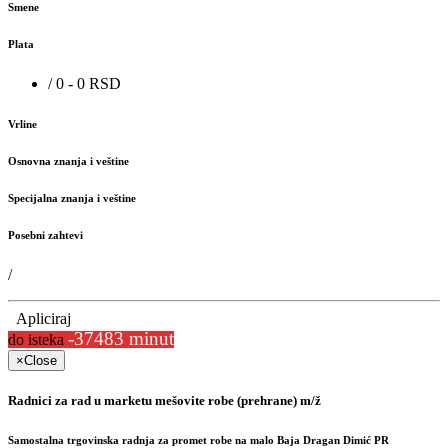
Smene
Plata
/ 0 - 0 RSD
Vrline
Osnovna znanja i veštine
Specijalna znanja i veštine
Posebni zahtevi
/
Apliciraj
-37483 minut
do isteka
×
Close
Radnici za rad u marketu mešovite robe (prehrane) m/ž
Samostalna trgovinska radnja za promet robe na malo Baja Dragan Dimić PR