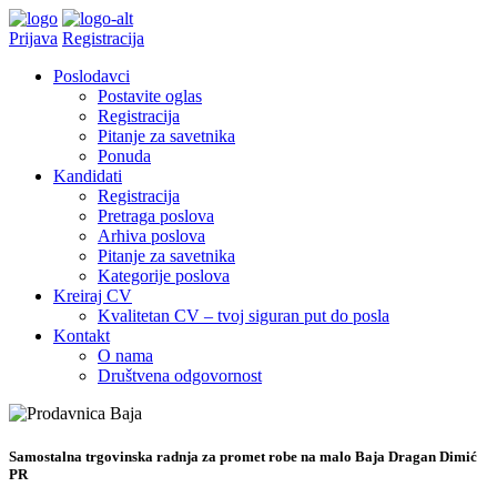
Prijava
Registracija
Poslodavci
Postavite oglas
Registracija
Pitanje za savetnika
Ponuda
Kandidati
Registracija
Pretraga poslova
Arhiva poslova
Pitanje za savetnika
Kategorije poslova
Kreiraj CV
Kvalitetan CV – tvoj siguran put do posla
Kontakt
O nama
Društvena odgovornost
Samostalna trgovinska radnja za promet robe na malo Baja Dragan Dimić
PR