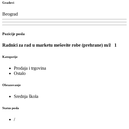
Gradovi
Beograd
Pozicije posla
Radnici za rad u marketu mešovite robe (prehrane) m/ž
1
Kategorije
Prodaja i trgovina
Ostalo
Obrazovanje
Srednja škola
Status posla
/