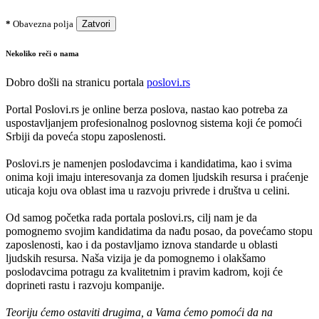
*
Obavezna polja
Zatvori
Nekoliko reči o nama
Dobro došli na stranicu portala
poslovi.rs
Portal Poslovi.rs je online berza poslova, nastao kao potreba za
uspostavljanjem profesionalnog poslovnog sistema koji će pomoći
Srbiji da poveća stopu zaposlenosti.
Poslovi.rs je namenjen poslodavcima i kandidatima, kao i svima
onima koji imaju interesovanja za domen ljudskih resursa i praćenje
uticaja koju ova oblast ima u razvoju privrede i društva u celini.
Od samog početka rada portala poslovi.rs, cilj nam je da
pomognemo svojim kandidatima da nađu posao, da povećamo stopu
zaposlenosti, kao i da postavljamo iznova standarde u oblasti
ljudskih resursa. Naša vizija je da pomognemo i olakšamo
poslodavcima potragu za kvalitetnim i pravim kadrom, koji će
doprineti rastu i razvoju kompanije.
Teoriju ćemo ostaviti drugima, a Vama ćemo pomoći da na