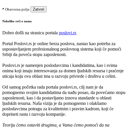
*
Obavezna polja
Zatvori
Nekoliko reči o nama
Dobro došli na stranicu portala
poslovi.rs
Portal Poslovi.rs je online berza poslova, nastao kao potreba za
uspostavljanjem profesionalnog poslovnog sistema koji će pomoći
Srbiji da poveća stopu zaposlenosti.
Poslovi.rs je namenjen poslodavcima i kandidatima, kao i svima
onima koji imaju interesovanja za domen ljudskih resursa i praćenje
uticaja koju ova oblast ima u razvoju privrede i društva u celini.
Od samog početka rada portala poslovi.rs, cilj nam je da
pomognemo svojim kandidatima da nađu posao, da povećamo stopu
zaposlenosti, kao i da postavljamo iznova standarde u oblasti
ljudskih resursa. Naša vizija je da pomognemo i olakšamo
poslodavcima potragu za kvalitetnim i pravim kadrom, koji će
doprineti rastu i razvoju kompanije.
Teoriju ćemo ostaviti drugima, a Vama ćemo pomoći da na