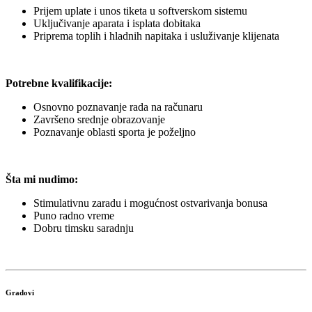
Prijem uplate i unos tiketa u softverskom sistemu
Uključivanje aparata i isplata dobitaka
Priprema toplih i hladnih napitaka i usluživanje klijenata
Potrebne kvalifikacije:
Osnovno poznavanje rada na računaru
Završeno srednje obrazovanje
Poznavanje oblasti sporta je poželjno
Šta mi nudimo:
Stimulativnu zaradu i mogućnost ostvarivanja bonusa
Puno radno vreme
Dobru timsku saradnju
Gradovi