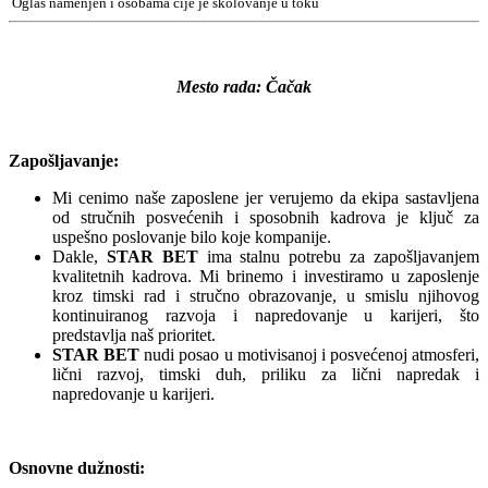
Oglas namenjen i osobama čije je školovanje u toku
Mesto rada: Čačak
Zapošljavanje:
Mi cenimo naše zaposlene jer verujemo da ekipa sastavljena
od stručnih posvećenih i sposobnih kadrova je ključ za
uspešno poslovanje bilo koje kompanije.
Dakle,
STAR BET
ima stalnu potrebu za zapošljavanjem
kvalitetnih kadrova. Mi brinemo i investiramo u zaposlenje
kroz timski rad i stručno obrazovanje, u smislu njihovog
kontinuiranog razvoja i napredovanje u karijeri, što
predstavlja naš prioritet.
STAR BET
nudi posao u motivisanoj i posvećenoj atmosferi,
lični razvoj, timski duh, priliku za lični napredak i
napredovanje u karijeri.
Osnovne dužnosti: