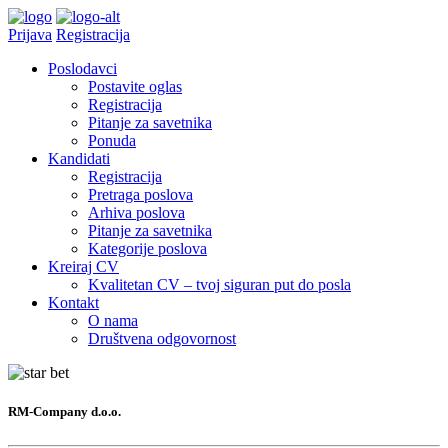
Prijava
Registracija
Poslodavci
Postavite oglas
Registracija
Pitanje za savetnika
Ponuda
Kandidati
Registracija
Pretraga poslova
Arhiva poslova
Pitanje za savetnika
Kategorije poslova
Kreiraj CV
Kvalitetan CV – tvoj siguran put do posla
Kontakt
O nama
Društvena odgovornost
RM-Company d.o.o.