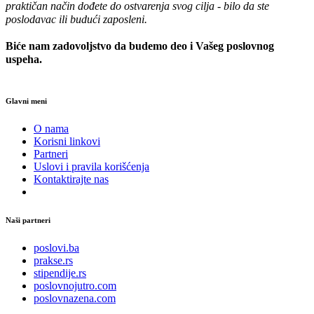
praktičan način dođete do ostvarenja svog cilja - bilo da ste
poslodavac ili budući zaposleni.
Biće nam zadovoljstvo da budemo deo i Vašeg poslovnog
uspeha.
Glavni meni
O nama
Korisni linkovi
Partneri
Uslovi i pravila korišćenja
Kontaktirajte nas
Naši partneri
poslovi.ba
prakse.rs
stipendije.rs
poslovnojutro.com
poslovnazena.com