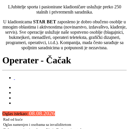
LJubitelje sporta i pasionirane kladioničare uslužuje preko 250
stalnih i privremenih saradnika.
U kladionicama
STAR BET
zaposleno je dobro obučeno osoblje u
mnogim oblastima i aktivnostima (novinarstvo, izdavaštvo, klađenje,
servis). Sve operacije uslužuje naše sopstveno osoblje (blagajnici,
bukmejkeri, menadžeri, operateri teleteksta, grafički dizajneri,
programeri, operativci, i.t.d.). Kompanija, mada često sarađuje sa
spoljnim saradnicima u potpunosti je nezavisna.
Operater - Čačak
08.08.2026
Oglas istekao:
Rad od kuće
Oglas namenjen i osobama sa invaliditetom