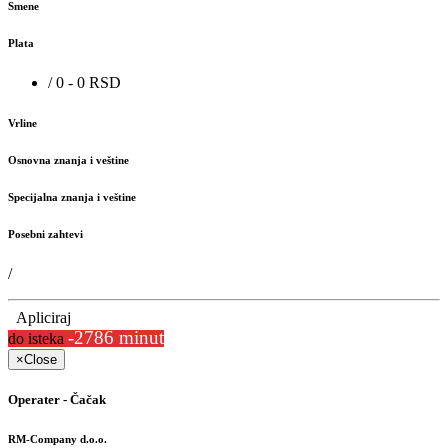
Smene
Plata
/ 0 - 0 RSD
Vrline
Osnovna znanja i veštine
Specijalna znanja i veštine
Posebni zahtevi
/
Apliciraj
-2786 minut
do isteka
×
Close
Operater - Čačak
RM-Company d.o.o.