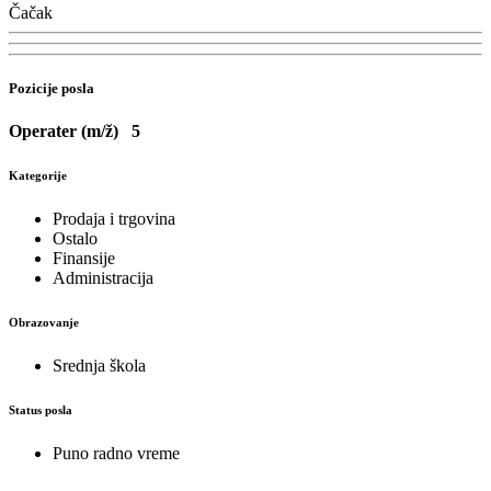
Čačak
Pozicije posla
Operater (m/ž)
5
Kategorije
Prodaja i trgovina
Ostalo
Finansije
Administracija
Obrazovanje
Srednja škola
Status posla
Puno radno vreme