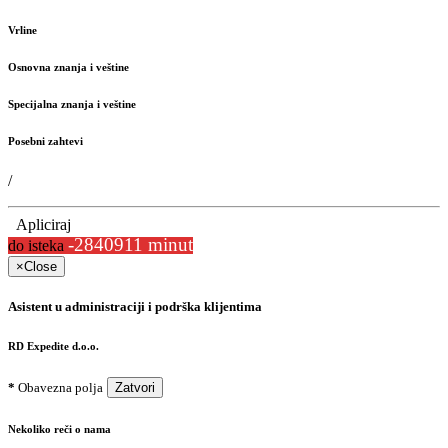
Vrline
Osnovna znanja i veštine
Specijalna znanja i veštine
Posebni zahtevi
/
Apliciraj
-2840911 minut
do isteka
×
Close
Asistent u administraciji i podrška klijentima
RD Expedite d.o.o.
*
Obavezna polja
Zatvori
Nekoliko reči o nama