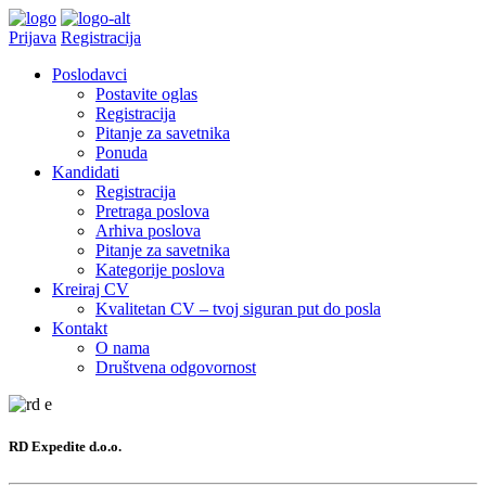
Prijava
Registracija
Poslodavci
Postavite oglas
Registracija
Pitanje za savetnika
Ponuda
Kandidati
Registracija
Pretraga poslova
Arhiva poslova
Pitanje za savetnika
Kategorije poslova
Kreiraj CV
Kvalitetan CV – tvoj siguran put do posla
Kontakt
O nama
Društvena odgovornost
RD Expedite d.o.o.