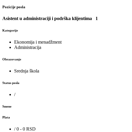
Pozicije posla
Asistent u administraciji i podrška klijentima
1
Kategorije
Ekonomija i menadžment
Administracija
Obrazovanje
Srednja škola
Status posla
/
Smene
Plata
/ 0 - 0 RSD