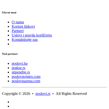
Glavni meni
O nama
Korisni linkovi
Partneri
Uslovi i pravila korišćenja
Kontaktirajte nas
Naši partneri
poslovi.ba
prakse.rs
stipendije.rs
poslovnojutro.com
poslovnazena.com
Copyright © 2026 •
poslovi.rs
• All Rights Reserved