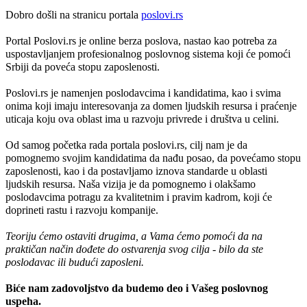
Dobro došli na stranicu portala
poslovi.rs
Portal Poslovi.rs je online berza poslova, nastao kao potreba za
uspostavljanjem profesionalnog poslovnog sistema koji će pomoći
Srbiji da poveća stopu zaposlenosti.
Poslovi.rs je namenjen poslodavcima i kandidatima, kao i svima
onima koji imaju interesovanja za domen ljudskih resursa i praćenje
uticaja koju ova oblast ima u razvoju privrede i društva u celini.
Od samog početka rada portala poslovi.rs, cilj nam je da
pomognemo svojim kandidatima da nađu posao, da povećamo stopu
zaposlenosti, kao i da postavljamo iznova standarde u oblasti
ljudskih resursa. Naša vizija je da pomognemo i olakšamo
poslodavcima potragu za kvalitetnim i pravim kadrom, koji će
doprineti rastu i razvoju kompanije.
Teoriju ćemo ostaviti drugima, a Vama ćemo pomoći da na
praktičan način dođete do ostvarenja svog cilja - bilo da ste
poslodavac ili budući zaposleni.
Biće nam zadovoljstvo da budemo deo i Vašeg poslovnog
uspeha.