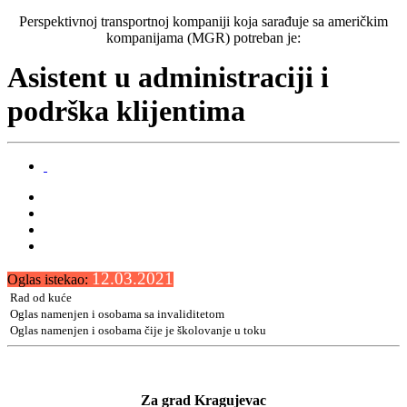
Perspektivnoj transportnoj kompaniji koja sarađuje sa američkim
kompanijama (MGR) potreban je:
Asistent u administraciji i
podrška klijentima
12.03.2021
Oglas istekao:
Rad od kuće
Oglas namenjen i osobama sa invaliditetom
Oglas namenjen i osobama čije je školovanje u toku
Za grad Kragujevac