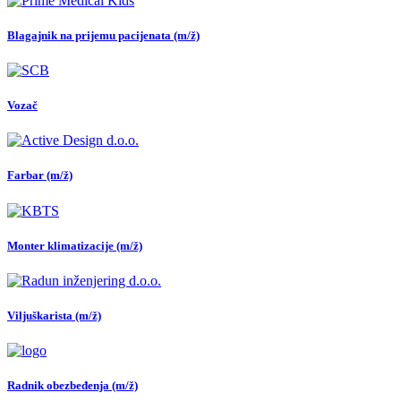
Blagajnik na prijemu pacijenata (m/ž)
Vozač
Farbar (m/ž)
Monter klimatizacije (m/ž)
Viljuškarista (m/ž)
Radnik obezbeđenja (m/ž)