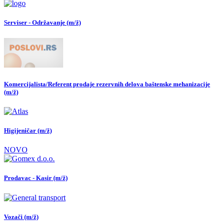
Serviser - Održavanje (m/ž)
Komercijalista/Referent prodaje rezervnih delova baštenske mehanizacije
(m/ž)
Higijeničar (m/ž)
NOVO
Prodavac - Kasir (m/ž)
Vozači (m/ž)