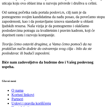
uticaja koju ova oblast ima u razvoju privrede i društva u celini.
Od samog početka rada portala poslovi.rs, cilj nam je da
pomognemo svojim kandidatima da nađu posao, da povećamo stopu
zaposlenosti, kao i da postavljamo iznova standarde u oblasti
ljudskih resursa. Naša vizija je da pomognemo i olakšamo
poslodavcima potragu za kvalitetnim i pravim kadrom, koji će
doprineti rastu i razvoju kompanije.
Teoriju ćemo ostaviti drugima, a Vama ćemo pomoći da na
praktičan način dođete do ostvarenja svog cilja - bilo da ste
poslodavac ili budući zaposleni.
Biće nam zadovoljstvo da budemo deo i Vašeg poslovnog
uspeha.
Glavni meni
O nama
Korisni linkovi
Partneri
Uslovi i pravila korišćenja