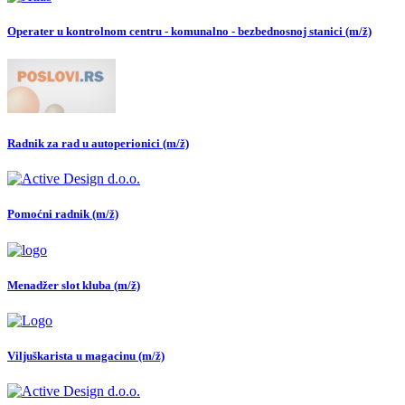
Operater u kontrolnom centru - komunalno - bezbednosnoj stanici (m/ž)
Radnik za rad u autoperionici (m/ž)
Pomoćni radnik (m/ž)
Menadžer slot kluba (m/ž)
Viljuškarista u magacinu (m/ž)