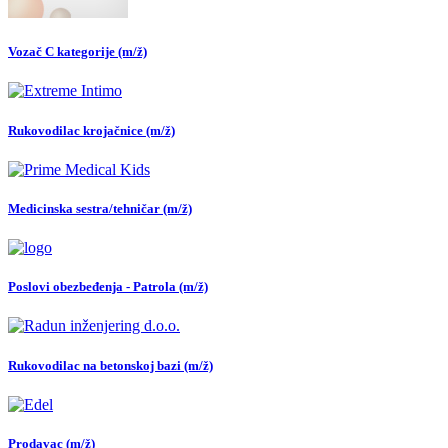
Vozač C kategorije (m/ž)
Rukovodilac krojačnice (m/ž)
Medicinska sestra/tehničar (m/ž)
Poslovi obezbeđenja - Patrola (m/ž)
Rukovodilac na betonskoj bazi (m/ž)
Prodavac (m/ž)