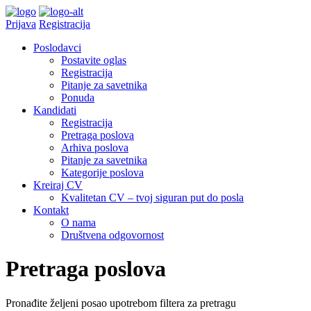
Prijava
Registracija
Poslodavci
Postavite oglas
Registracija
Pitanje za savetnika
Ponuda
Kandidati
Registracija
Pretraga poslova
Arhiva poslova
Pitanje za savetnika
Kategorije poslova
Kreiraj CV
Kvalitetan CV – tvoj siguran put do posla
Kontakt
O nama
Društvena odgovornost
Pretraga poslova
Pronađite željeni posao upotrebom filtera za pretragu