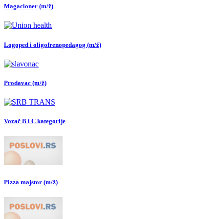
Magacioner (m/ž)
Logoped i oligofrenopedagog (m/ž)
Prodavac (m/ž)
Vozač B i C kategorije
Pizza majstor (m/ž)