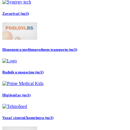
Zavarivač (m/ž)
Disponent u medjunarodnom transportu (m/ž)
Radnik u magacinu (m/ž)
Higijeničar (m/ž)
Vozač cisterni/kontejnera (m/ž)