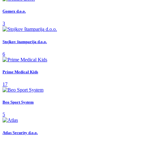
Gomex d.o.o.
3
Stojkov štamparija d.o.o.
6
Prime Medical Kids
17
Beo Sport System
5
Atlas Security d.o.o.