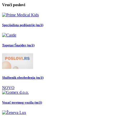
Vrući poslovi
Specijalista pedijatrije (m/ž)
Tapetar/Šnajder (m/ž)
Službenik obezbeđenja (m/ž)
NOVO
Vozač teretnog vozila (m/ž)