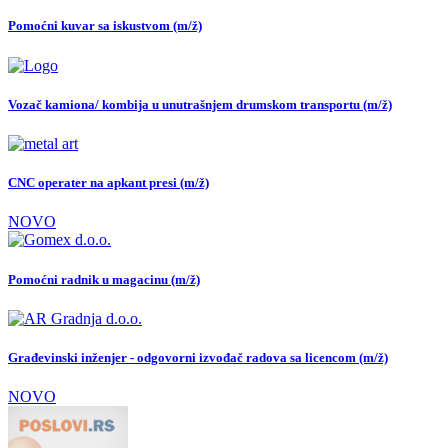
Pomoćni kuvar sa iskustvom (m/ž)
Vozač kamiona/ kombija u unutrašnjem drumskom transportu (m/ž)
CNC operater na apkant presi (m/ž)
NOVO
Pomoćni radnik u magacinu (m/ž)
Građevinski inženjer - odgovorni izvođač radova sa licencom (m/ž)
NOVO