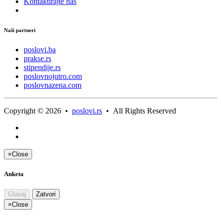
Kontaktirajte nas
Naši partneri
poslovi.ba
prakse.rs
stipendije.rs
poslovnojutro.com
poslovnazena.com
Copyright © 2026 •
poslovi.rs
• All Rights Reserved
×
Close
Anketa
Glasaj
Zatvori
×
Close