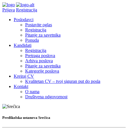
Prijava
Registracija
Poslodavci
Postavite oglas
Registracija
Pitanje za savetnika
Ponuda
Kandidati
Registracija
Pretraga poslova
Arhiva poslova
Pitanje za savetnika
Kategorije poslova
Kreiraj CV
Kvalitetan CV – tvoj siguran put do posla
Kontakt
O nama
Društvena odgovornost
Predškolska ustanova Srećica