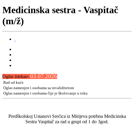
Medicinska sestra - Vaspitač
(m/ž)
03.07.2026
Oglas istekao:
Rad od kuće
Oglas namenjen i osobama sa invaliditetom
Oglas namenjen i osobama čije je školovanje u toku
Predškolskoj Ustanovi Srećica iz Mirijeva potrbna Medicinska
Sestra Vaspitač za rad u grupi od 1 do 3god.