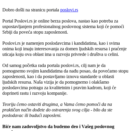
Dobro došli na stranicu portala
poslovi.rs
Portal Poslovi.rs je online berza poslova, nastao kao potreba za
uspostavljanjem profesionalnog poslovnog sistema koji će pomoći
Srbiji da poveća stopu zaposlenosti.
Poslovi.rs je namenjen poslodavcima i kandidatima, kao i svima
onima koji imaju interesovanja za domen ljudskih resursa i praćenje
uticaja koju ova oblast ima u razvoju privrede i društva u celini.
Od samog početka rada portala poslovi.rs, cilj nam je da
pomognemo svojim kandidatima da nađu posao, da povećamo stopu
zaposlenosti, kao i da postavljamo iznova standarde u oblasti
ljudskih resursa. Naša vizija je da pomognemo i olakšamo
poslodavcima potragu za kvalitetnim i pravim kadrom, koji će
doprineti rastu i razvoju kompanije.
Teoriju ćemo ostaviti drugima, a Vama ćemo pomoći da na
praktičan način dođete do ostvarenja svog cilja - bilo da ste
poslodavac ili budući zaposleni.
Biće nam zadovoljstvo da budemo deo i Vašeg poslovnog