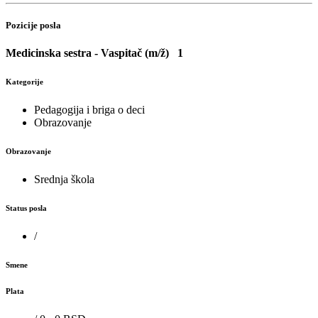
Pozicije posla
Medicinska sestra - Vaspitač (m/ž)
1
Kategorije
Pedagogija i briga o deci
Obrazovanje
Obrazovanje
Srednja škola
Status posla
/
Smene
Plata