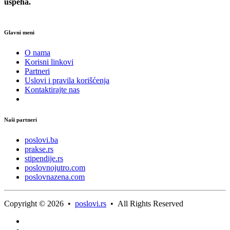
uspeha.
Glavni meni
O nama
Korisni linkovi
Partneri
Uslovi i pravila korišćenja
Kontaktirajte nas
Naši partneri
poslovi.ba
prakse.rs
stipendije.rs
poslovnojutro.com
poslovnazena.com
Copyright © 2026 •
poslovi.rs
• All Rights Reserved