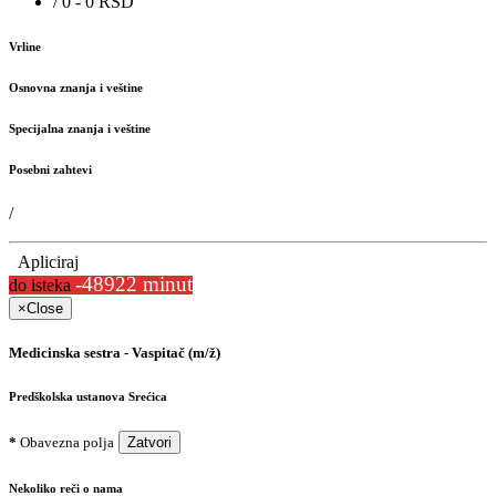
/ 0 - 0 RSD
Vrline
Osnovna znanja i veštine
Specijalna znanja i veštine
Posebni zahtevi
/
Apliciraj
-48922 minut
do isteka
×
Close
Medicinska sestra - Vaspitač (m/ž)
Predškolska ustanova Srećica
*
Obavezna polja
Zatvori
Nekoliko reči o nama