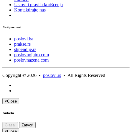
Uslovi i pravila korišćenja
Kontaktirajte nas
Naši partneri
poslovi.ba
prakse.rs
stipendije.rs
poslovnojutro.com
poslovnazena.com
Copyright © 2026 •
poslovi.rs
• All Rights Reserved
×
Close
Anketa
Glasaj
Zatvori
×
Close