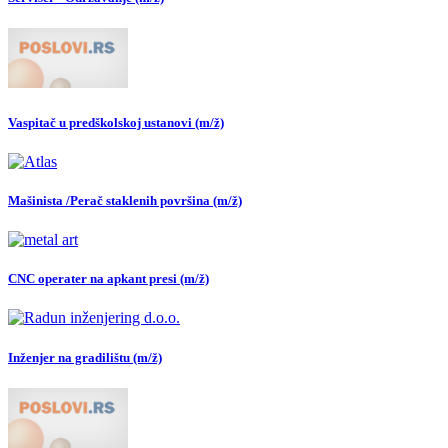
Vaspitač u predškolskoj ustanovi (m/ž)
Mašinista /Perač staklenih površina (m/ž)
CNC operater na apkant presi (m/ž)
Inženjer na gradilištu (m/ž)