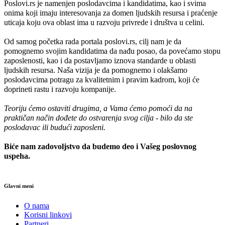
Poslovi.rs je namenjen poslodavcima i kandidatima, kao i svima
onima koji imaju interesovanja za domen ljudskih resursa i praćenje
uticaja koju ova oblast ima u razvoju privrede i društva u celini.
Od samog početka rada portala poslovi.rs, cilj nam je da
pomognemo svojim kandidatima da nađu posao, da povećamo stopu
zaposlenosti, kao i da postavljamo iznova standarde u oblasti
ljudskih resursa. Naša vizija je da pomognemo i olakšamo
poslodavcima potragu za kvalitetnim i pravim kadrom, koji će
doprineti rastu i razvoju kompanije.
Teoriju ćemo ostaviti drugima, a Vama ćemo pomoći da na
praktičan način dođete do ostvarenja svog cilja - bilo da ste
poslodavac ili budući zaposleni.
Biće nam zadovoljstvo da budemo deo i Vašeg poslovnog
uspeha.
Glavni meni
O nama
Korisni linkovi
Partneri