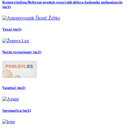
Komercijalista/Referent prodaje rezervnih delova baštenske mehanizacije
(m/ž)
Vozač (m/ž)
Noćni recepcioner (m/ž)
Vaspitač (m/ž)
Spremačica (m/ž)