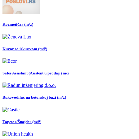
Kozmetičar (m/ž)
Kuvar sa iskustvom (m/ž)
Sales Assistant (Asistent u prodaji) m/ž
Rukovodilac na betonskoj bazi (m/ž)
Tapetar/Šnajder (m/ž)