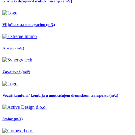
Grafički dizajner-Grafički inženjer (m/ž)
Viljuškarista u magacinu (m/ž)
Krojač (m/ž)
Zavarivač (m/ž)
Vozač kamiona/ kombija u unutrašnjem drumskom transportu (m/ž)
Stolar (m/ž)