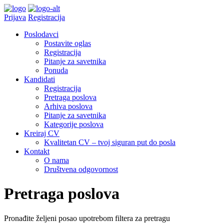
Prijava
Registracija
Poslodavci
Postavite oglas
Registracija
Pitanje za savetnika
Ponuda
Kandidati
Registracija
Pretraga poslova
Arhiva poslova
Pitanje za savetnika
Kategorije poslova
Kreiraj CV
Kvalitetan CV – tvoj siguran put do posla
Kontakt
O nama
Društvena odgovornost
Pretraga poslova
Pronađite željeni posao upotrebom filtera za pretragu