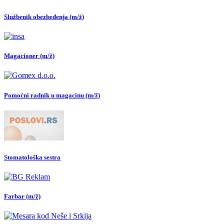
Službenik obezbeđenja (m/ž)
Magacioner (m/ž)
Pomoćni radnik u magacinu (m/ž)
Stomatološka sestra
Farbar (m/ž)