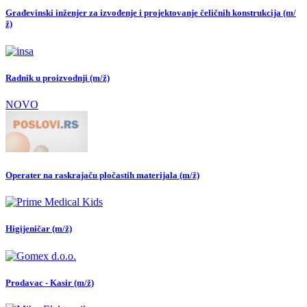
Građevinski inženjer za izvođenje i projektovanje čeličnih konstrukcija (m/
ž)
Radnik u proizvodnji (m/ž)
NOVO
Operater na raskrajaču pločastih materijala (m/ž)
Higijeničar (m/ž)
Prodavac - Kasir (m/ž)