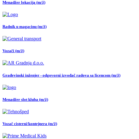
Menadžer lokacija (m/ž)
Radnik u magacinu (m/ž)
Vozači (m/ž)
Građevinski inženjer - odgovorni izvođač radova sa licencom (m/ž)
Menadžer slot kluba (m/ž)
Vozač cisterni/kontejnera (m/ž)