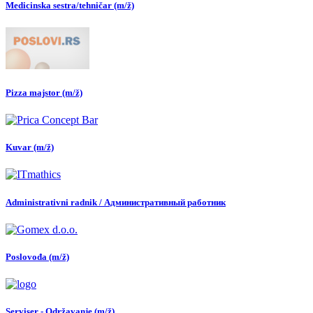
Medicinska sestra/tehničar (m/ž)
Pizza majstor (m/ž)
Kuvar (m/ž)
Administrativni radnik / Административный работник
Poslovođa (m/ž)
Serviser - Održavanje (m/ž)