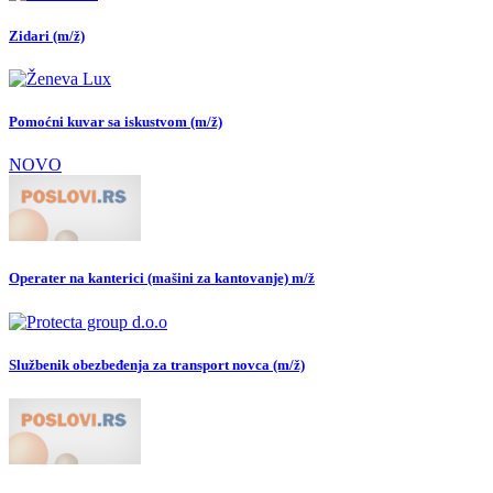
Zidari (m/ž)
Pomoćni kuvar sa iskustvom (m/ž)
NOVO
Operater na kanterici (mašini za kantovanje) m/ž
Službenik obezbeđenja za transport novca (m/ž)