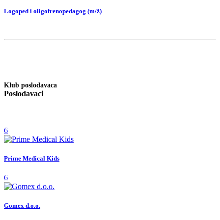
Logoped i oligofrenopedagog (m/ž)
Klub poslodavaca
Poslodavaci
6
Prime Medical Kids
6
Gomex d.o.o.