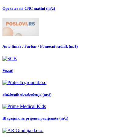
Operater na CNC mašini (m/ž)
Auto limar / Farbar / Pomoćni radnik (m/ž)
Vozač
Službenik obezbeđenja (m/ž)
Blagajnik na prijemu pacijenata (m/ž)