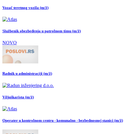
Vozač teretnog vozila (m/ž)
Službenik obezbeđenja u patrolnom timu (m/ž)
NOVO
Radnik u administraciji (m/ž)
Viljuškarista (m/ž)
Operater u kontrolnom centru - komunalno - bezbednosnoj stanici (m/ž)