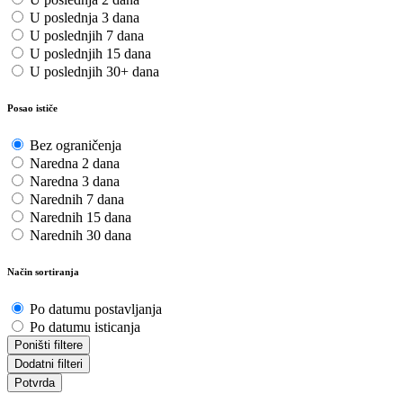
U poslednja 3 dana
U poslednjih 7 dana
U poslednjih 15 dana
U poslednjih 30+ dana
Posao ističe
Bez ograničenja
Naredna 2 dana
Naredna 3 dana
Narednih 7 dana
Narednih 15 dana
Narednih 30 dana
Način sortiranja
Po datumu postavljanja
Po datumu isticanja
Poništi filtere
Dodatni filteri
Potvrda