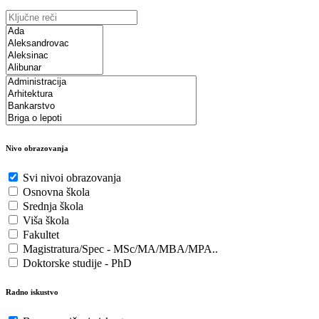
Nivo obrazovanja
Svi nivoi obrazovanja
Osnovna škola
Srednja škola
Viša škola
Fakultet
Magistratura/Spec - MSc/MA/MBA/MPA..
Doktorske studije - PhD
Radno iskustvo