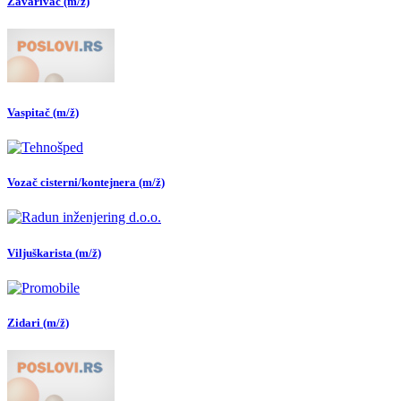
Zavarivač (m/ž)
Vaspitač (m/ž)
Vozač cisterni/kontejnera (m/ž)
Viljuškarista (m/ž)
Zidari (m/ž)