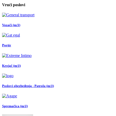
Vrući poslovi
Vozači (m/ž)
Portir
Krojač (m/ž)
Poslovi obezbeđenja - Patrola (m/ž)
Spremačica (m/ž)