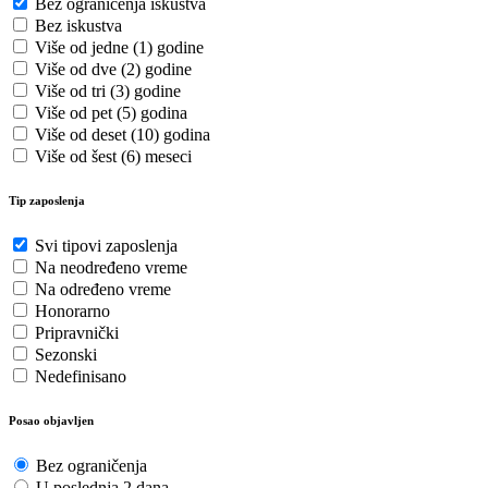
Bez ograničenja iskustva
Bez iskustva
Više od jedne (1) godine
Više od dve (2) godine
Više od tri (3) godine
Više od pet (5) godina
Više od deset (10) godina
Više od šest (6) meseci
Tip zaposlenja
Svi tipovi zaposlenja
Na neodređeno vreme
Na određeno vreme
Honorarno
Pripravnički
Sezonski
Nedefinisano
Posao objavljen
Bez ograničenja
U poslednja 2 dana