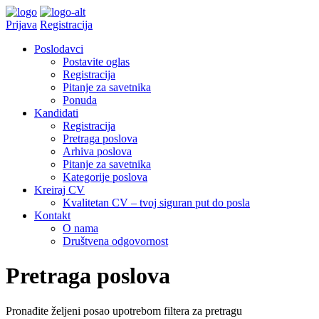
Prijava
Registracija
Poslodavci
Postavite oglas
Registracija
Pitanje za savetnika
Ponuda
Kandidati
Registracija
Pretraga poslova
Arhiva poslova
Pitanje za savetnika
Kategorije poslova
Kreiraj CV
Kvalitetan CV – tvoj siguran put do posla
Kontakt
O nama
Društvena odgovornost
Pretraga poslova
Pronađite željeni posao upotrebom filtera za pretragu