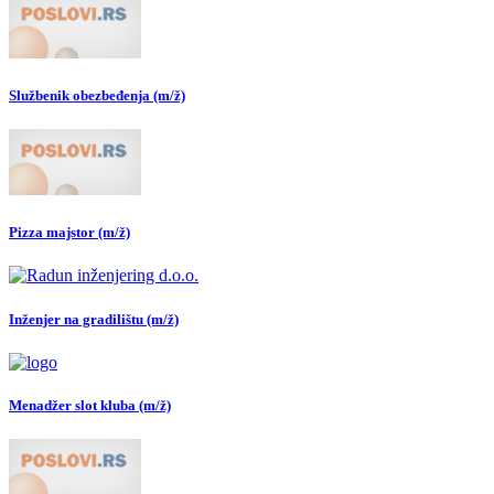
Službenik obezbeđenja (m/ž)
Pizza majstor (m/ž)
Inženjer na gradilištu (m/ž)
Menadžer slot kluba (m/ž)