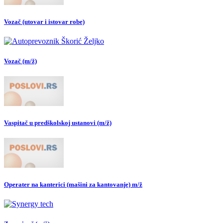
Vozač (utovar i istovar robe)
Vozač (m/ž)
Vaspitač u predškolskoj ustanovi (m/ž)
Operater na kanterici (mašini za kantovanje) m/ž