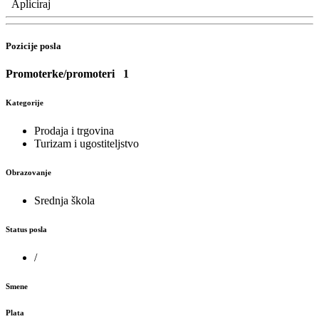
Apliciraj
Pozicije posla
Promoterke/promoteri
1
Kategorije
Prodaja i trgovina
Turizam i ugostiteljstvo
Obrazovanje
Srednja škola
Status posla
/
Smene
Plata