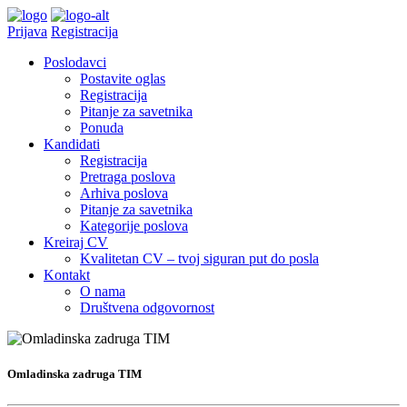
Prijava
Registracija
Poslodavci
Postavite oglas
Registracija
Pitanje za savetnika
Ponuda
Kandidati
Registracija
Pretraga poslova
Arhiva poslova
Pitanje za savetnika
Kategorije poslova
Kreiraj CV
Kvalitetan CV – tvoj siguran put do posla
Kontakt
O nama
Društvena odgovornost
Omladinska zadruga TIM