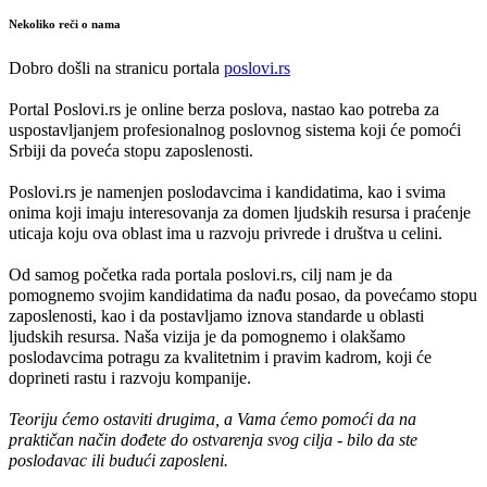
Nekoliko reči o nama
Dobro došli na stranicu portala
poslovi.rs
Portal Poslovi.rs je online berza poslova, nastao kao potreba za
uspostavljanjem profesionalnog poslovnog sistema koji će pomoći
Srbiji da poveća stopu zaposlenosti.
Poslovi.rs je namenjen poslodavcima i kandidatima, kao i svima
onima koji imaju interesovanja za domen ljudskih resursa i praćenje
uticaja koju ova oblast ima u razvoju privrede i društva u celini.
Od samog početka rada portala poslovi.rs, cilj nam je da
pomognemo svojim kandidatima da nađu posao, da povećamo stopu
zaposlenosti, kao i da postavljamo iznova standarde u oblasti
ljudskih resursa. Naša vizija je da pomognemo i olakšamo
poslodavcima potragu za kvalitetnim i pravim kadrom, koji će
doprineti rastu i razvoju kompanije.
Teoriju ćemo ostaviti drugima, a Vama ćemo pomoći da na
praktičan način dođete do ostvarenja svog cilja - bilo da ste
poslodavac ili budući zaposleni.