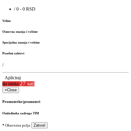
/ 0 - 0 RSD
Vrline
Osnovna znanja i veštine
Specijalna znanja i veštine
Posebni zahtevi
/
Apliciraj
27 sati
do isteka
×
Close
Promoterke/promoteri
Omladinska zadruga TIM
*
Obavezna polja
Zatvori