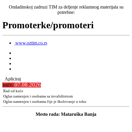
Omladinskoj zadruzi TIM za deljenje reklamnog materijala su
potrebne:
Promoterke/promoteri
www.oztim.co.rs
Apliciraj
07.08.2026
Ističe:
Rad od kuće
Oglas namenjen i osobama sa invaliditetom
Oglas namenjen i osobama čije je školovanje u toku
Mesto rada: Mataruška Banja