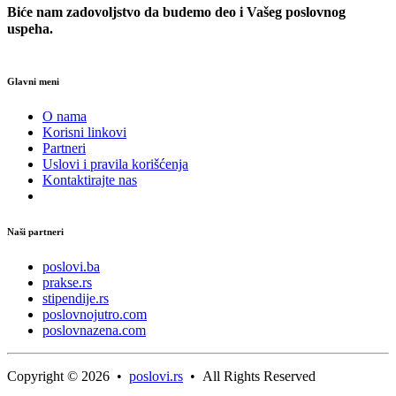
Biće nam zadovoljstvo da budemo deo i Vašeg poslovnog
uspeha.
Glavni meni
O nama
Korisni linkovi
Partneri
Uslovi i pravila korišćenja
Kontaktirajte nas
Naši partneri
poslovi.ba
prakse.rs
stipendije.rs
poslovnojutro.com
poslovnazena.com
Copyright © 2026 •
poslovi.rs
• All Rights Reserved