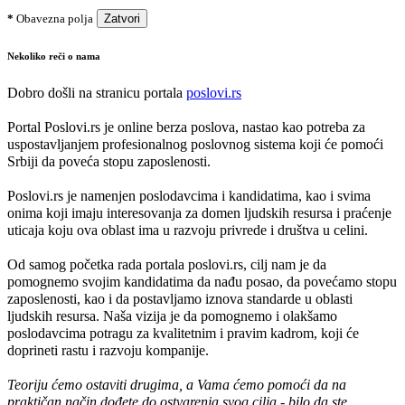
*
Obavezna polja
Zatvori
Nekoliko reči o nama
Dobro došli na stranicu portala
poslovi.rs
Portal Poslovi.rs je online berza poslova, nastao kao potreba za
uspostavljanjem profesionalnog poslovnog sistema koji će pomoći
Srbiji da poveća stopu zaposlenosti.
Poslovi.rs je namenjen poslodavcima i kandidatima, kao i svima
onima koji imaju interesovanja za domen ljudskih resursa i praćenje
uticaja koju ova oblast ima u razvoju privrede i društva u celini.
Od samog početka rada portala poslovi.rs, cilj nam je da
pomognemo svojim kandidatima da nađu posao, da povećamo stopu
zaposlenosti, kao i da postavljamo iznova standarde u oblasti
ljudskih resursa. Naša vizija je da pomognemo i olakšamo
poslodavcima potragu za kvalitetnim i pravim kadrom, koji će
doprineti rastu i razvoju kompanije.
Teoriju ćemo ostaviti drugima, a Vama ćemo pomoći da na
praktičan način dođete do ostvarenja svog cilja - bilo da ste