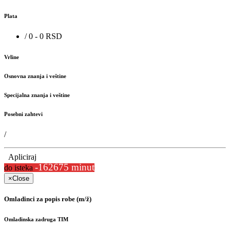
Plata
/ 0 - 0 RSD
Vrline
Osnovna znanja i veštine
Specijalna znanja i veštine
Posebni zahtevi
/
Apliciraj
-162675 minut
do isteka
×
Close
Omladinci za popis robe (m/ž)
Omladinska zadruga TIM