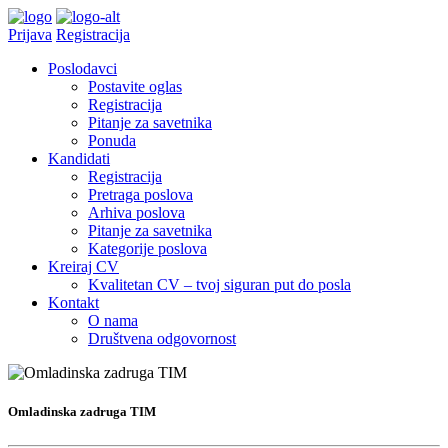
Prijava
Registracija
Poslodavci
Postavite oglas
Registracija
Pitanje za savetnika
Ponuda
Kandidati
Registracija
Pretraga poslova
Arhiva poslova
Pitanje za savetnika
Kategorije poslova
Kreiraj CV
Kvalitetan CV – tvoj siguran put do posla
Kontakt
O nama
Društvena odgovornost
Omladinska zadruga TIM