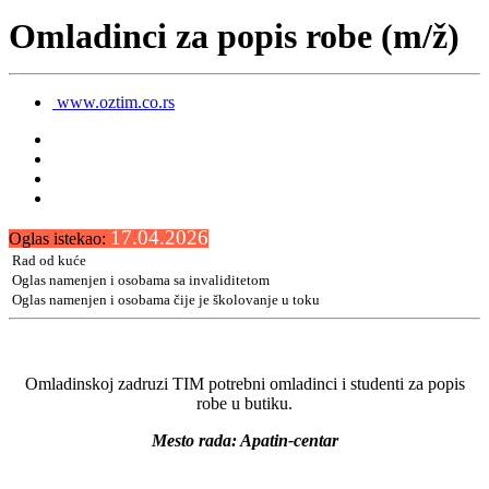
Omladinci za popis robe (m/ž)
www.oztim.co.rs
17.04.2026
Oglas istekao:
Rad od kuće
Oglas namenjen i osobama sa invaliditetom
Oglas namenjen i osobama čije je školovanje u toku
Omladinskoj zadruzi TIM potrebni omladinci i studenti za popis
robe u butiku.
Mesto rada: Apatin-centar