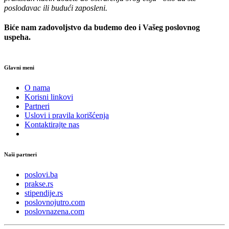
poslodavac ili budući zaposleni.
Biće nam zadovoljstvo da budemo deo i Vašeg poslovnog
uspeha.
Glavni meni
O nama
Korisni linkovi
Partneri
Uslovi i pravila korišćenja
Kontaktirajte nas
Naši partneri
poslovi.ba
prakse.rs
stipendije.rs
poslovnojutro.com
poslovnazena.com