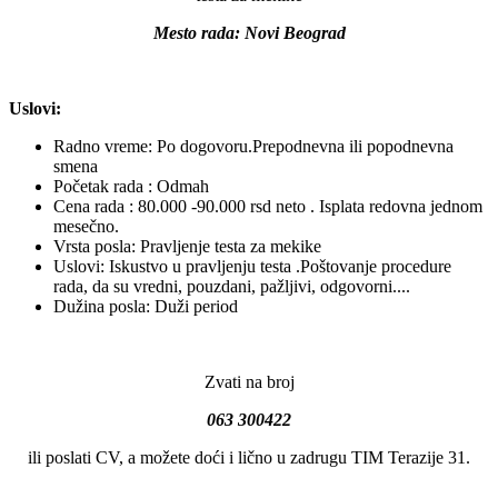
Mesto rada: Novi Beograd
Uslovi:
Radno vreme: Po dogovoru.Prepodnevna ili popodnevna
smena
Početak rada : Odmah
Cena rada : 80.000 -90.000 rsd neto . Isplata redovna jednom
mesečno.
Vrsta posla: Pravljenje testa za mekike
Uslovi: Iskustvo u pravljenju testa .Poštovanje procedure
rada, da su vredni, pouzdani, pažljivi, odgovorni....
Dužina posla: Duži period
Zvati na broj
063 300422
ili poslati CV, a možete doći i lično u zadrugu TIM Terazije 31.