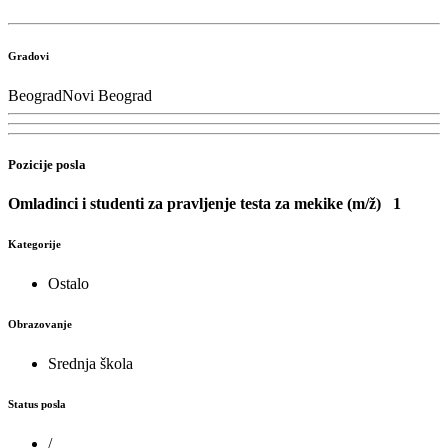
Gradovi
Beograd
Novi Beograd
Pozicije posla
Omladinci i studenti za pravljenje testa za mekike (m/ž)
1
Kategorije
Ostalo
Obrazovanje
Srednja škola
Status posla
/