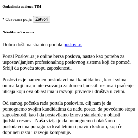
Omladinska zadruga TIM
*
Obavezna polja
Zatvori
Nekoliko reči o nama
Dobro došli na stranicu portala
poslovi.rs
Portal Poslovi.rs je online berza poslova, nastao kao potreba za
uspostavljanjem profesionalnog poslovnog sistema koji će pomoći
Srbiji da poveća stopu zaposlenosti.
Poslovi.rs je namenjen poslodavcima i kandidatima, kao i svima
onima koji imaju interesovanja za domen ljudskih resursa i praćenje
uticaja koju ova oblast ima u razvoju privrede i društva u celini.
Od samog početka rada portala poslovi.rs, cilj nam je da
pomognemo svojim kandidatima da nađu posao, da povećamo stopu
zaposlenosti, kao i da postavljamo iznova standarde u oblasti
ljudskih resursa. Naša vizija je da pomognemo i olakšamo
poslodavcima potragu za kvalitetnim i pravim kadrom, koji će
doprineti rastu i razvoju kompanije.