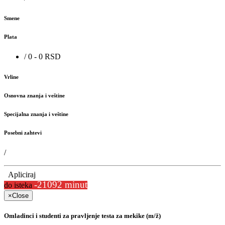
Smene
Plata
/ 0 - 0 RSD
Vrline
Osnovna znanja i veštine
Specijalna znanja i veštine
Posebni zahtevi
/
Apliciraj
-21092 minut
do isteka
×
Close
Omladinci i studenti za pravljenje testa za mekike (m/ž)