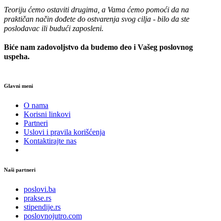
Teoriju ćemo ostaviti drugima, a Vama ćemo pomoći da na
praktičan način dođete do ostvarenja svog cilja - bilo da ste
poslodavac ili budući zaposleni.
Biće nam zadovoljstvo da budemo deo i Vašeg poslovnog
uspeha.
Glavni meni
O nama
Korisni linkovi
Partneri
Uslovi i pravila korišćenja
Kontaktirajte nas
Naši partneri
poslovi.ba
prakse.rs
stipendije.rs
poslovnojutro.com