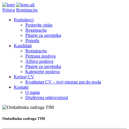
Prijava
Registracija
Poslodavci
Postavite oglas
Registracija
Pitanje za savetnika
Ponuda
Kandidati
Registracija
Pretraga poslova
Arhiva poslova
Pitanje za savetnika
Kategorije poslova
Kreiraj CV
Kvalitetan CV – tvoj siguran put do posla
Kontakt
O nama
Društvena odgovornost
Omladinska zadruga TIM