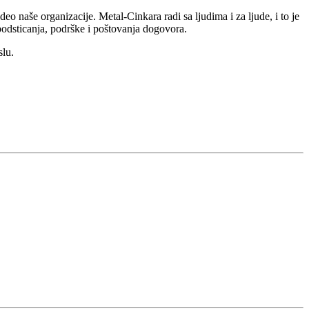
naše organizacije. Metal-Cinkara radi sa ljudima i za ljude, i to je
 podsticanja, podrške i poštovanja dogovora.
slu.