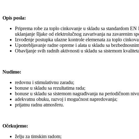
Opis posla:
Priprema robe za toplo cinkovanje u skladu sa standardom EN I
uklanjanje šljake od elektrolučnog zavarivanja na zavarenim sp
Izvođenje postupka ulazne kontrole elemenata za toplo cinkovan
Upotrebljavanje radne opreme i alata u skladu sa bezbednosni
Obavljanje svih radnih aktivnosti u skladu sa sistemom kvaliteta,
Nudimo:
redovnu i stimulativnu zaradu;
bonuse u skladu sa rezultatima rada;
bonuse u skladu sa sistemom nagrađivanja na periodičnom nivo
adekvatnu obuku, razvoj i mogućnost napredovanja;
prijatnu radnu atmosferu.
Očekujemo:
želju za timskim radom;