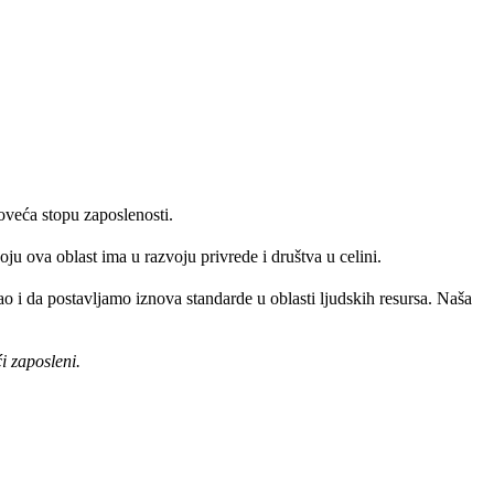
oveća stopu zaposlenosti.
ju ova oblast ima u razvoju privrede i društva u celini.
 i da postavljamo iznova standarde u oblasti ljudskih resursa. Naša
i zaposleni.