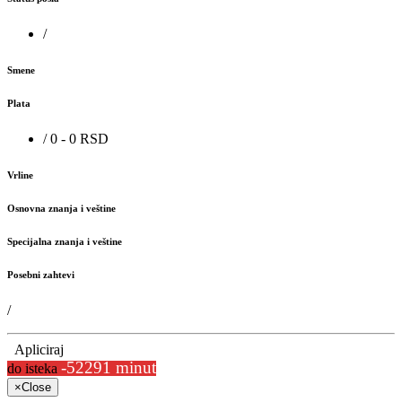
/
Smene
Plata
/ 0 - 0 RSD
Vrline
Osnovna znanja i veštine
Specijalna znanja i veštine
Posebni zahtevi
/
Apliciraj
-52291 minut
do isteka
×
Close