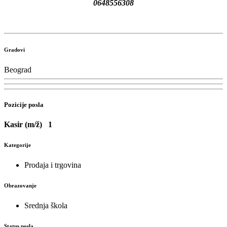
0648556308
Gradovi
Beograd
Pozicije posla
Kasir (m/ž)
1
Kategorije
Prodaja i trgovina
Obrazovanje
Srednja škola
Status posla