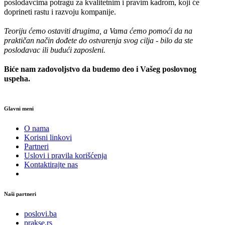
poslodavcima potragu za kvalitetnim i pravim kadrom, koji će
doprineti rastu i razvoju kompanije.
Teoriju ćemo ostaviti drugima, a Vama ćemo pomoći da na
praktičan način dođete do ostvarenja svog cilja - bilo da ste
poslodavac ili budući zaposleni.
Biće nam zadovoljstvo da budemo deo i Vašeg poslovnog
uspeha.
Glavni meni
O nama
Korisni linkovi
Partneri
Uslovi i pravila korišćenja
Kontaktirajte nas
Naši partneri
poslovi.ba
prakse.rs