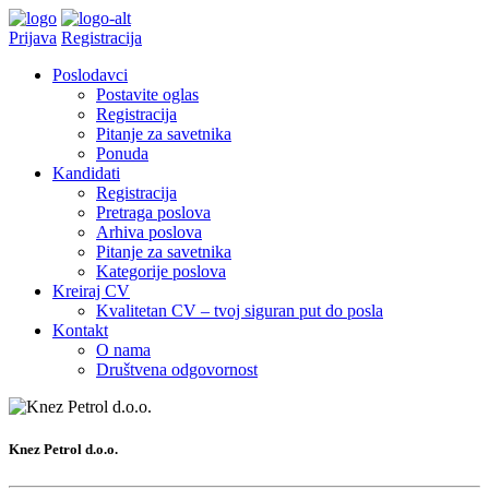
Prijava
Registracija
Poslodavci
Postavite oglas
Registracija
Pitanje za savetnika
Ponuda
Kandidati
Registracija
Pretraga poslova
Arhiva poslova
Pitanje za savetnika
Kategorije poslova
Kreiraj CV
Kvalitetan CV – tvoj siguran put do posla
Kontakt
O nama
Društvena odgovornost
Knez Petrol d.o.o.