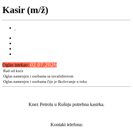
Kasir (m/ž)
02.07.2026
Oglas istekao:
Rad od kuće
Oglas namenjen i osobama sa invaliditetom
Oglas namenjen i osobama čije je školovanje u toku
Knez Petrolu u Rušnju potrebna kasirka.
Kontakt telefona: