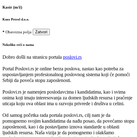
Kasir (m/ž)
Knez Petrol d.o.o.
*
Obavezna polja
Zatvori
Nekoliko reči o nama
Dobro došli na stranicu portala
poslovi.rs
Portal Poslovi.rs je online berza poslova, nastao kao potreba za
uspostavljanjem profesionalnog poslovnog sistema koji će pomoći
Srbiji da poveća stopu zaposlenosti.
Poslovi.rs je namenjen poslodavcima i kandidatima, kao i svima
onima koji imaju interesovanja za domen ljudskih resursa i praćenje
uticaja koju ova oblast ima u razvoju privrede i društva u celini.
Od samog početka rada portala poslovi.rs, cilj nam je da
pomognemo svojim kandidatima da nađu posao, da povećamo stopu
zaposlenosti, kao i da postavljamo iznova standarde u oblasti
ljudskih resursa. Naša vizija je da pomognemo i olakšamo