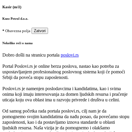
Kasir (m/ž)
Knez Petrol d.o.o.
*
Obavezna polja
Zatvori
Nekoliko reči o nama
Dobro došli na stranicu portala
poslovi.rs
Portal Poslovi.rs je online berza poslova, nastao kao potreba za
uspostavljanjem profesionalnog poslovnog sistema koji će pomoći
Srbiji da poveća stopu zaposlenosti.
Poslovi.rs je namenjen poslodavcima i kandidatima, kao i svima
onima koji imaju interesovanja za domen ljudskih resursa i praćenje
uticaja koju ova oblast ima u razvoju privrede i društva u celini.
Od samog početka rada portala poslovi.rs, cilj nam je da
pomognemo svojim kandidatima da nađu posao, da povećamo stopu
zaposlenosti, kao i da postavljamo iznova standarde u oblasti
ljudskih resursa. Naša vizija je da pomognemo i olakšamo