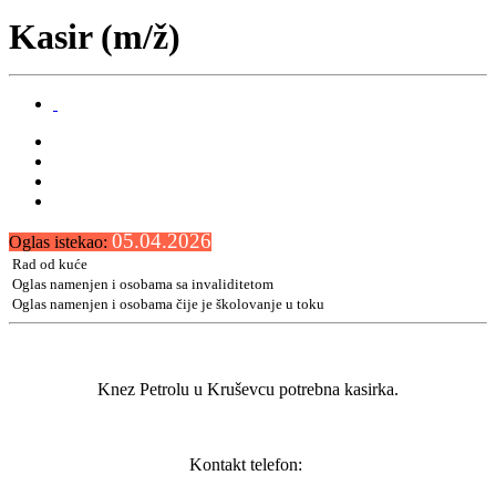
Kasir (m/ž)
05.04.2026
Oglas istekao:
Rad od kuće
Oglas namenjen i osobama sa invaliditetom
Oglas namenjen i osobama čije je školovanje u toku
Knez Petrolu u Kruševcu potrebna kasirka.
Kontakt telefon: