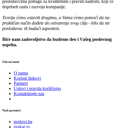
poslodavcima potragu za kvalitetnim i pravim kadrom, koji će
doprineti rastu i razvoju kompanije.
Teoriju ćemo ostaviti drugima, a Vama ćemo pomoći da na
praktičan način dođete do ostvarenja svog cilja - bilo da ste
poslodavac ili budući zaposleni.
Biće nam zadovoljstvo da budemo deo i Vašeg poslovnog
uspeha.
Glavni meni
O nama
Korisni linkovi
Partneri
Uslovi i pravila korišćenja
Kontaktirajte nas
Naši partneri
poslovi.ba
prakse.rs