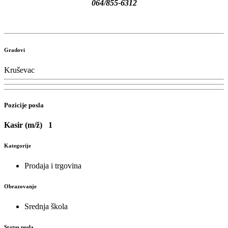
064/855-6312
Gradovi
Kruševac
Pozicije posla
Kasir (m/ž)
1
Kategorije
Prodaja i trgovina
Obrazovanje
Srednja škola
Status posla