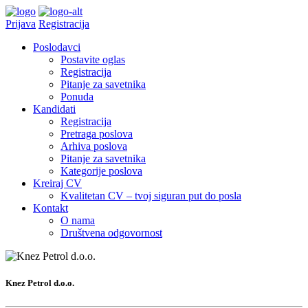
Prijava
Registracija
Poslodavci
Postavite oglas
Registracija
Pitanje za savetnika
Ponuda
Kandidati
Registracija
Pretraga poslova
Arhiva poslova
Pitanje za savetnika
Kategorije poslova
Kreiraj CV
Kvalitetan CV – tvoj siguran put do posla
Kontakt
O nama
Društvena odgovornost
Knez Petrol d.o.o.