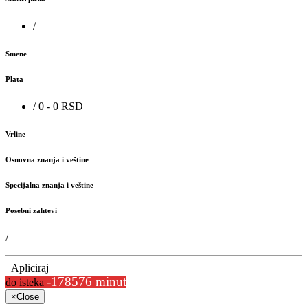
/
Smene
Plata
/ 0 - 0 RSD
Vrline
Osnovna znanja i veštine
Specijalna znanja i veštine
Posebni zahtevi
/
Apliciraj
-178576 minut
do isteka
×
Close