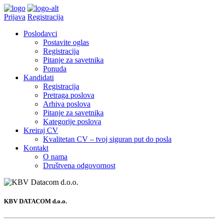
Prijava
Registracija
Poslodavci
Postavite oglas
Registracija
Pitanje za savetnika
Ponuda
Kandidati
Registracija
Pretraga poslova
Arhiva poslova
Pitanje za savetnika
Kategorije poslova
Kreiraj CV
Kvalitetan CV – tvoj siguran put do posla
Kontakt
O nama
Društvena odgovornost
KBV DATACOM d.o.o.