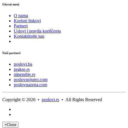
Glavni meni
O nama
Korisni linkovi
Partneri
Uslovi i pravila korišćenja
Kontaktirajte nas
Naši partneri
poslovi.ba
prakse.rs
stipendije.rs
poslovnojutro.com
poslovnazena.com
Copyright © 2026 •
poslovi.rs
• All Rights Reserved
×
Close