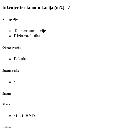
Inženjer telekomunikacija (m/ž)
2
Kategorije
Telekomunikacije
Elektrotehnika
Obrazovanje
Fakultet
Status posla
/
Smene
Plata
/ 0 - 0 RSD
Vrline