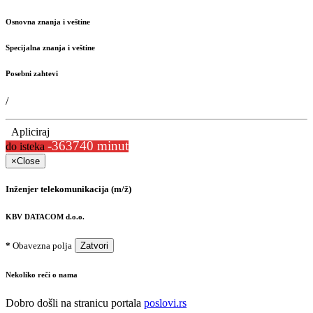
Osnovna znanja i veštine
Specijalna znanja i veštine
Posebni zahtevi
/
Apliciraj
-363740 minut
do isteka
×
Close
Inženjer telekomunikacija (m/ž)
KBV DATACOM d.o.o.
*
Obavezna polja
Zatvori
Nekoliko reči o nama
Dobro došli na stranicu portala
poslovi.rs