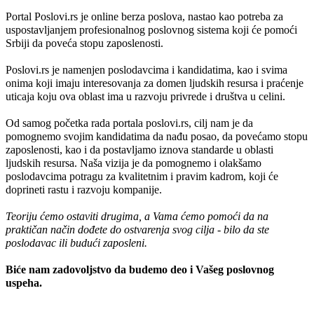
Portal Poslovi.rs je online berza poslova, nastao kao potreba za
uspostavljanjem profesionalnog poslovnog sistema koji će pomoći
Srbiji da poveća stopu zaposlenosti.
Poslovi.rs je namenjen poslodavcima i kandidatima, kao i svima
onima koji imaju interesovanja za domen ljudskih resursa i praćenje
uticaja koju ova oblast ima u razvoju privrede i društva u celini.
Od samog početka rada portala poslovi.rs, cilj nam je da
pomognemo svojim kandidatima da nađu posao, da povećamo stopu
zaposlenosti, kao i da postavljamo iznova standarde u oblasti
ljudskih resursa. Naša vizija je da pomognemo i olakšamo
poslodavcima potragu za kvalitetnim i pravim kadrom, koji će
doprineti rastu i razvoju kompanije.
Teoriju ćemo ostaviti drugima, a Vama ćemo pomoći da na
praktičan način dođete do ostvarenja svog cilja - bilo da ste
poslodavac ili budući zaposleni.
Biće nam zadovoljstvo da budemo deo i Vašeg poslovnog
uspeha.