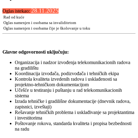
28.11.2025
Oglas istekao:
Rad od kuće
Oglas namenjen i osobama sa invaliditetom
Oglas namenjen i osobama čije je školovanje u toku
Glavne odgovornosti uključuju:
Organizacija i nadzor izvođenja telekomunikacionih radova
na gradilištu
Koordinacija izvođača, podizvođača i tehničkih ekipa
Kontrola kvaliteta izvedenih radova i usklađenosti sa
projektno-tehničkom dokumentacijom
Učešće u testiranju i puštanju u rad telekomunikacionih
sistema
Izrada tehničke i gradilišne dokumentacije (dnevnik radova,
zapisnici, izveštaji)
Rešavanje tehničkih problema i usklađivanje sa projektantima
i investitorima
Poštovanje rokova, standarda kvaliteta i propisa bezbednosti
na radu