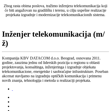
Zbog rasta obima poslova, tražimo inženjera telekomunikacija koji
će biti angažovan na gradilištu i terenu, u cilju uspešne realizacije
projekata izgradnje i modernizacije telekomunikacionih sistema.
Inženjer telekomunikacija (m/
ž)
Kompanija KBV DATACOM d.o.o. Beograd, osnovana 2011.
godine, zauzima jednu od liderskih pozicija u regionu u oblasti
projektovanja, konsaltinga, inženjeringa i izgradnje objekata
telekomunikacione, energetske i saobraćajne infrastrukture. Poseban
akcenat stavljamo na izgradnju optičkih komunikacija i primenu
novih znanja, tehnologija i metoda u realizaciji projekata.