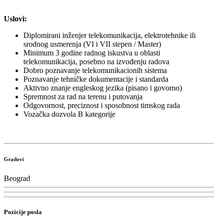
Uslovi:
Diplomirani inženjer telekomunikacija, elektrotehnike ili
srodnog usmerenja (VI i VII stepen / Master)
Minimum 3 godine radnog iskustva u oblasti
telekomunikacija, posebno na izvođenju radova
Dobro poznavanje telekomunikacionih sistema
Poznavanje tehničke dokumentacije i standarda
Aktivno znanje engleskog jezika (pisano i govorno)
Spremnost za rad na terenu i putovanja
Odgovornost, preciznost i sposobnost timskog rada
Vozačka dozvola B kategorije
Gradovi
Beograd
Pozicije posla