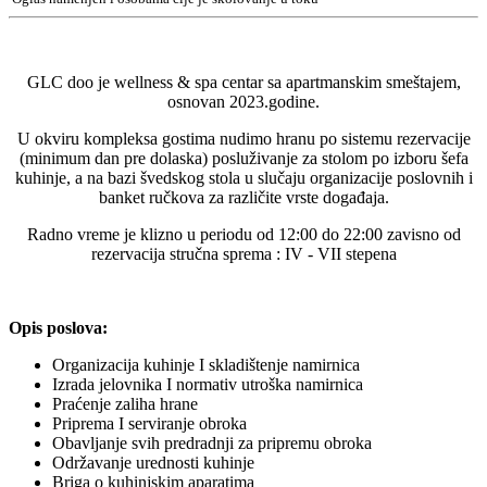
GLC doo je wellness & spa centar sa apartmanskim smeštajem,
osnovan 2023.godine.
U okviru kompleksa gostima nudimo hranu po sistemu rezervacije
(minimum dan pre dolaska) posluživanje za stolom po izboru šefa
kuhinje, a na bazi švedskog stola u slučaju organizacije poslovnih i
banket ručkova za različite vrste događaja.
Radno vreme je klizno u periodu od 12:00 do 22:00 zavisno od
rezervacija stručna sprema : IV - VII stepena
Opis poslova:
Organizacija kuhinje I skladištenje namirnica
Izrada jelovnika I normativ utroška namirnica
Praćenje zaliha hrane
Priprema I serviranje obroka
Obavljanje svih predradnji za pripremu obroka
Održavanje urednosti kuhinje
Briga o kuhinjskim aparatima