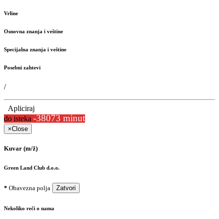
Vrline
Osnovna znanja i veštine
Specijalna znanja i veštine
Posebni zahtevi
/
Apliciraj
-38073 minut
do isteka
×
Close
Kuvar (m/ž)
Green Land Club d.o.o.
*
Obavezna polja
Zatvori
Nekoliko reči o nama