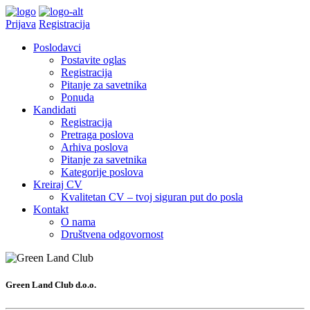
Prijava
Registracija
Poslodavci
Postavite oglas
Registracija
Pitanje za savetnika
Ponuda
Kandidati
Registracija
Pretraga poslova
Arhiva poslova
Pitanje za savetnika
Kategorije poslova
Kreiraj CV
Kvalitetan CV – tvoj siguran put do posla
Kontakt
O nama
Društvena odgovornost
Green Land Club d.o.o.