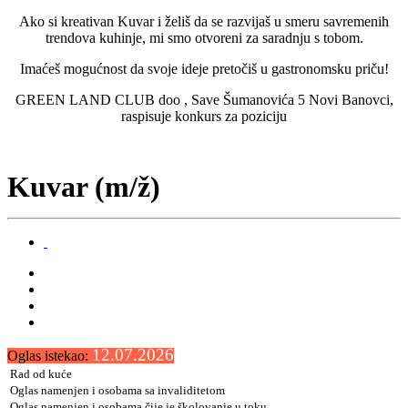
Ako si kreativan Kuvar i želiš da se razvijaš u smeru savremenih
trendova kuhinje, mi smo otvoreni za saradnju s tobom.
Imaćeš mogućnost da svoje ideje pretočiš u gastronomsku priču!
GREEN LAND CLUB doo , Save Šumanovića 5 Novi Banovci,
raspisuje konkurs za poziciju
Kuvar (m/ž)
12.07.2026
Oglas istekao:
Rad od kuće
Oglas namenjen i osobama sa invaliditetom
Oglas namenjen i osobama čije je školovanje u toku