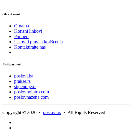
Glavni meni
O nama
Korisni linkovi
Partneri
Uslovi i pravila korišćenja
Kontaktirajte nas
Naši partneri
poslovi.ba
prakse.rs
stipendije.rs
poslovnojutro.com
poslovnazena.com
Copyright © 2026 •
poslovi.rs
• All Rights Reserved