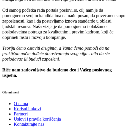
Od samog početka rada portala poslovi.rs, cilj nam je da
pomognemo svojim kandidatima da nađu posao, da povećamo stopu
zaposlenosti, kao i da postavljamo iznova standarde u oblasti
ljudskih resursa. Naša vizija je da pomognemo i olakšamo
poslodavcima potragu za kvalitetnim i pravim kadrom, koji će
doprineti rastu i razvoju kompanije.
Teoriju ćemo ostaviti drugima, a Vama ćemo pomoći da na
praktičan način dođete do ostvarenja svog cilja - bilo da ste
poslodavac ili budući zaposleni.
Biće nam zadovoljstvo da budemo deo i Vašeg poslovnog
uspeha.
Glavni meni
O nama
Korisni linkovi
Partneri
Uslovi i pravila korišćenja
Kontaktirajte nas