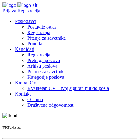
Prijava
Registracija
Poslodavci
Postavite oglas
Registracija
Pitanje za savetnika
Ponuda
Kandidati
Registracija
Pretraga poslova
Arhiva poslova
Pitanje za savetnika
Kategorije poslova
Kreiraj CV
Kvalitetan CV – tvoj siguran put do posla
Kontakt
O nama
Društvena odgovornost
FKL d.o.o.