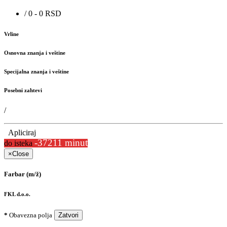
/ 0 - 0 RSD
Vrline
Osnovna znanja i veštine
Specijalna znanja i veštine
Posebni zahtevi
/
Apliciraj
-37211 minut
do isteka
×
Close
Farbar (m/ž)
FKL d.o.o.
*
Obavezna polja
Zatvori