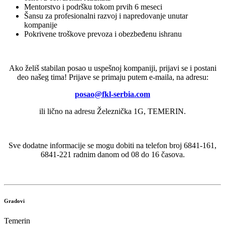
Mentorstvo i podršku tokom prvih 6 meseci
Šansu za profesionalni razvoj i napredovanje unutar
kompanije
Pokrivene troškove prevoza i obezbeđenu ishranu
Ako želiš stabilan posao u uspešnoj kompaniji, prijavi se i postani
deo našeg tima! Prijave se primaju putem e-maila, na adresu:
posao@fkl-serbia.com
ili lično na adresu Železnička 1G, TEMERIN.
Sve dodatne informacije se mogu dobiti na telefon broj 6841-161,
6841-221 radnim danom od 08 do 16 časova.
Gradovi
Temerin