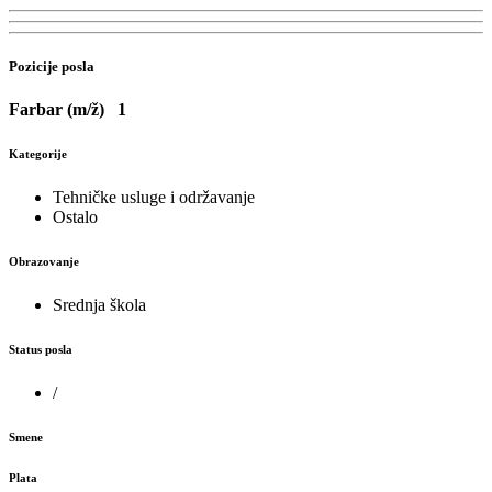
Pozicije posla
Farbar (m/ž)
1
Kategorije
Tehničke usluge i održavanje
Ostalo
Obrazovanje
Srednja škola
Status posla
/
Smene
Plata