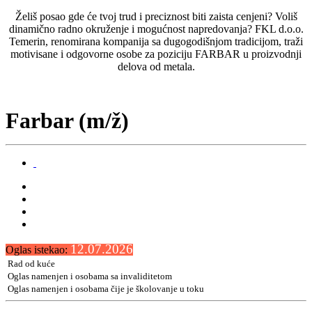
Želiš posao gde će tvoj trud i preciznost biti zaista cenjeni? Voliš
dinamično radno okruženje i mogućnost napredovanja? FKL d.o.o.
Temerin, renomirana kompanija sa dugogodišnjom tradicijom, traži
motivisane i odgovorne osobe za poziciju FARBAR u proizvodnji
delova od metala.
Farbar (m/ž)
12.07.2026
Oglas istekao:
Rad od kuće
Oglas namenjen i osobama sa invaliditetom
Oglas namenjen i osobama čije je školovanje u toku