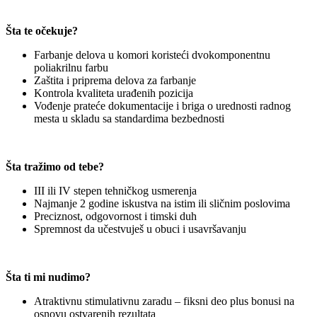
Šta te očekuje?
Farbanje delova u komori koristeći dvokomponentnu
poliakrilnu farbu
Zaštita i priprema delova za farbanje
Kontrola kvaliteta urađenih pozicija
Vođenje prateće dokumentacije i briga o urednosti radnog
mesta u skladu sa standardima bezbednosti
Šta tražimo od tebe?
III ili IV stepen tehničkog usmerenja
Najmanje 2 godine iskustva na istim ili sličnim poslovima
Preciznost, odgovornost i timski duh
Spremnost da učestvuješ u obuci i usavršavanju
Šta ti mi nudimo?
Atraktivnu stimulativnu zaradu – fiksni deo plus bonusi na
osnovu ostvarenih rezultata