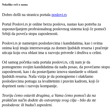
Nekoliko reči o nama
Dobro došli na stranicu portala
poslovi.rs
Portal Poslovi.rs je online berza poslova, nastao kao potreba za
uspostavljanjem profesionalnog poslovnog sistema koji će pomoći
Srbiji da poveća stopu zaposlenosti.
Poslovi.rs je namenjen poslodavcima i kandidatima, kao i svima
onima koji imaju interesovanja za domen ljudskih resursa i praćenje
uticaja koju ova oblast ima u razvoju privrede i društva u celini.
Od samog početka rada portala poslovi.rs, cilj nam je da
pomognemo svojim kandidatima da nađu posao, da povećamo stopu
zaposlenosti, kao i da postavljamo iznova standarde u oblasti
ljudskih resursa. Naša vizija je da pomognemo i olakšamo
poslodavcima potragu za kvalitetnim i pravim kadrom, koji će
doprineti rastu i razvoju kompanije.
Teoriju ćemo ostaviti drugima, a Vama ćemo pomoći da na
praktičan način dođete do ostvarenja svog cilja - bilo da ste
poslodavac ili budući zaposleni.