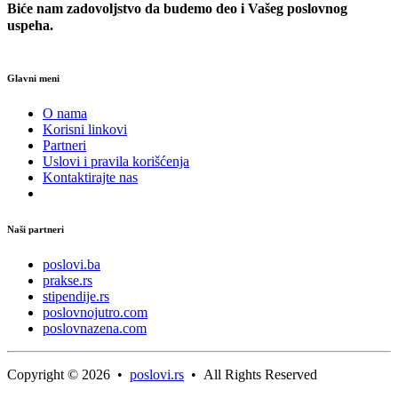
Biće nam zadovoljstvo da budemo deo i Vašeg poslovnog
uspeha.
Glavni meni
O nama
Korisni linkovi
Partneri
Uslovi i pravila korišćenja
Kontaktirajte nas
Naši partneri
poslovi.ba
prakse.rs
stipendije.rs
poslovnojutro.com
poslovnazena.com
Copyright © 2026 •
poslovi.rs
• All Rights Reserved