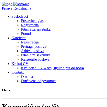
Prijava
Registracija
Poslodavci
Postavite oglas
Registracija
Pitanje za savetnika
Ponuda
Kandidati
Registracija
Pretraga poslova
Arhiva poslova
Pitanje za savetnika
Kategorije poslova
Kreiraj CV
Kvalitetan CV – tvoj siguran put do posla
Kontakt
O nama
Društvena odgovornost
Claire
Kozmetičar (m/ž)