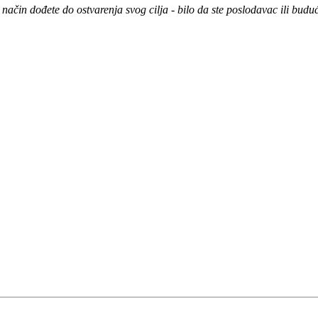
čin dođete do ostvarenja svog cilja - bilo da ste poslodavac ili buduć
.