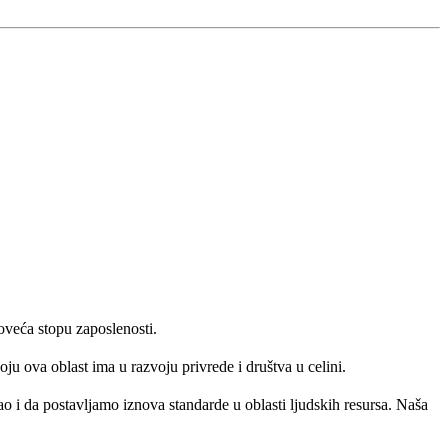
oveća stopu zaposlenosti.
ju ova oblast ima u razvoju privrede i društva u celini.
 i da postavljamo iznova standarde u oblasti ljudskih resursa. Naša