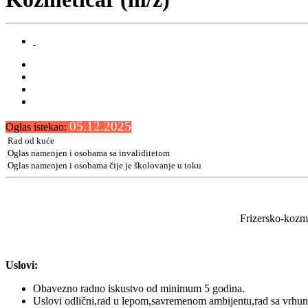
05.12.2025
Oglas istekao:
Rad od kuće
Oglas namenjen i osobama sa invaliditetom
Oglas namenjen i osobama čije je školovanje u toku
Frizersko-kozme
Uslovi:
Obavezno radno iskustvo od minimum 5 godina.
Uslovi odlični,rad u lepom,savremenom ambijentu,rad sa vrh