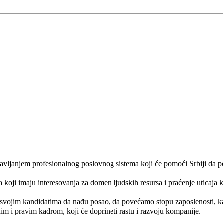
stavljanjem profesionalnog poslovnog sistema koji će pomoći Srbiji da p
oji imaju interesovanja za domen ljudskih resursa i praćenje uticaja ko
svojim kandidatima da nađu posao, da povećamo stopu zaposlenosti, kao
m i pravim kadrom, koji će doprineti rastu i razvoju kompanije.