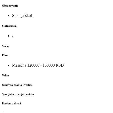
Obrazovanje
Srednja škola
Status posla
/
Smene
Plata
Mesečna 120000 - 150000 RSD
Vrline
Osnovna znanja i veštine
Specijalna znanja i veštine
Posebni zahtevi