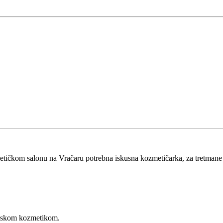
tičkom salonu na Vračaru potrebna iskusna kozmetičarka, za tretmane li
unskom kozmetikom.