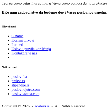
Teoriju ćemo ostaviti drugima, a Vama ćemo pomoći da na praktičan na
Biće nam zadovoljstvo da budemo deo i Vašeg poslovnog uspeha
Glavni meni
O nama
Korisni linkovi
Partneri
Uslovi i pravila korišćenja
Kontaktirajte nas
Naši partneri
poslovi.ba
prakse.rs
stipendije.rs
poslovnojutro.com
poslovnazena.com
Copyright © 2026 •
poslovi.rs
• All Rights Reserved