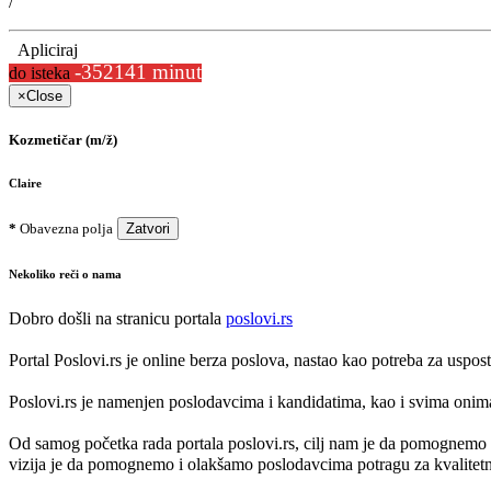
/
Apliciraj
-352141 minut
do isteka
×
Close
Kozmetičar (m/ž)
Claire
*
Obavezna polja
Zatvori
Nekoliko reči o nama
Dobro došli na stranicu portala
poslovi.rs
Portal Poslovi.rs je online berza poslova, nastao kao potreba za uspo
Poslovi.rs je namenjen poslodavcima i kandidatima, kao i svima onima k
Od samog početka rada portala poslovi.rs, cilj nam je da pomognemo 
vizija je da pomognemo i olakšamo poslodavcima potragu za kvalitetni