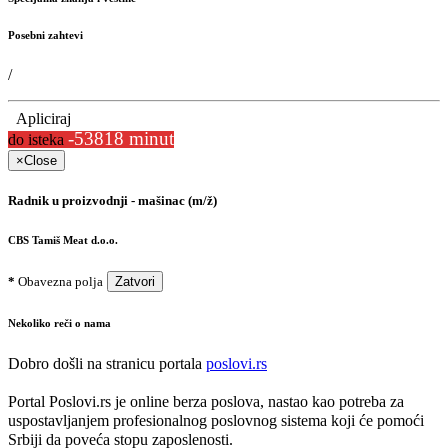
Posebni zahtevi
/
Apliciraj
-53818 minut
do isteka
×
Close
Radnik u proizvodnji - mašinac (m/ž)
CBS Tamiš Meat d.o.o.
*
Obavezna polja
Zatvori
Nekoliko reči o nama
Dobro došli na stranicu portala
poslovi.rs
Portal Poslovi.rs je online berza poslova, nastao kao potreba za
uspostavljanjem profesionalnog poslovnog sistema koji će pomoći
Srbiji da poveća stopu zaposlenosti.