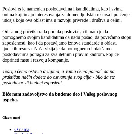
Poslovi.rs je namenjen poslodavcima i kandidatima, kao i svima
onima koji imaju interesovanja za domen ljudskih resursa i praćenje
uticaja koju ova oblast ima u razvoju privrede i društva u celini.
Od samog početka rada portala poslovi.rs, cilj nam je da
pomognemo svojim kandidatima da nađu posao, da povećamo stopu
zaposlenosti, kao i da postavljamo iznova standarde u oblasti
ljudskih resursa. Naša vizija je da pomognemo i olakšamo
poslodavcima potragu za kvalitetnim i pravim kadrom, koji će
doprineti rastu i razvoju kompanije.
Teoriju ćemo ostaviti drugima, a Vama ćemo pomoći da na
praktičan način dođete do ostvarenja svog cilja - bilo da ste
poslodavac ili budući zaposleni.
Biće nam zadovoljstvo da budemo deo i Vašeg poslovnog
uspeha.
Glavni meni
O nama