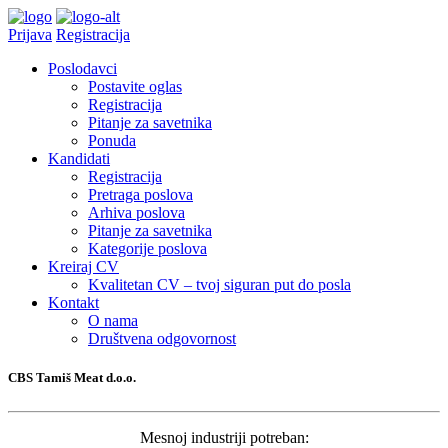
Prijava
Registracija
Poslodavci
Postavite oglas
Registracija
Pitanje za savetnika
Ponuda
Kandidati
Registracija
Pretraga poslova
Arhiva poslova
Pitanje za savetnika
Kategorije poslova
Kreiraj CV
Kvalitetan CV – tvoj siguran put do posla
Kontakt
O nama
Društvena odgovornost
CBS Tamiš Meat d.o.o.
Mesnoj industriji potreban: