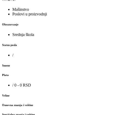
Mašinstvo
Poslovi u proizvodnji
Obrazovanje
Srednja škola
Status posla
/
Smene
Plata
/ 0 - 0 RSD
Vrline
Osnovna znanja i veštine
Specijalna znanja i veštine