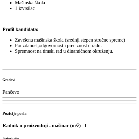
Mašinska škola
1 izvrsilac
Profil kandidata:
Završena mašinska škola (srednji stepen stručne spreme)
Pouzdanost,odgovornost i preciznost u radu.
Spremnost na timski rad u dinamičnom okruženju.
Gradovi
Pančevo
Pozicije posla
Radnik u proizvodnji - mašinac (m/ž)
1
Kategorije