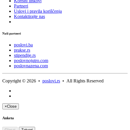
Korisni linkovi
Partneri
Uslovi i pravila korišćenja
Kontaktirajte nas
Naši partneri
poslovi.ba
prakse.rs
stipendije.rs
poslovnojutro.com
poslovnazena.com
Copyright © 2026 •
poslovi.rs
• All Rights Reserved
×
Close
Anketa
Glasaj
Zatvori