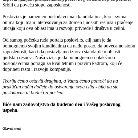
Srbiji da poveća stopu zaposlenosti.
Poslovi.rs je namenjen poslodavcima i kandidatima, kao i svima
onima koji imaju interesovanja za domen ljudskih resursa i praćenje
uticaja koju ova oblast ima u razvoju privrede i društva u celini.
Od samog početka rada portala poslovi.rs, cilj nam je da
pomognemo svojim kandidatima da nađu posao, da povećamo stopu
zaposlenosti, kao i da postavljamo iznova standarde u oblasti
ljudskih resursa. Naša vizija je da pomognemo i olakšamo
poslodavcima potragu za kvalitetnim i pravim kadrom, koji će
doprineti rastu i razvoju kompanije.
Teoriju ćemo ostaviti drugima, a Vama ćemo pomoći da na
praktičan način dođete do ostvarenja svog cilja - bilo da ste
poslodavac ili budući zaposleni.
Biće nam zadovoljstvo da budemo deo i Vašeg poslovnog
uspeha.
Glavni meni