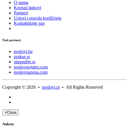
O nama
Korisni linkovi
Partneri
Uslovi i pravila korišćenja
Kontaktirajte nas
Naši partneri
poslovi.ba
prakse.rs
stipendije.rs
poslovnojutro.com
poslovnazena.com
Copyright © 2026 •
poslovi.rs
• All Rights Reserved
×
Close
Anketa