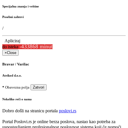
Specijalna znanja i veštine
Posebni zahtevi
/
Apliciraj
-433868 minut
do isteka
×
Close
Bravar / Varilac
Atrikod d.o.o.
*
Obavezna polja
Zatvori
Nekoliko reči o nama
Dobro došli na stranicu portala
poslovi.rs
Portal Poslovi.rs je online berza poslova, nastao kao potreba za
uspostavljanjem profesionalnog poslovnog sistema koji će pomoći