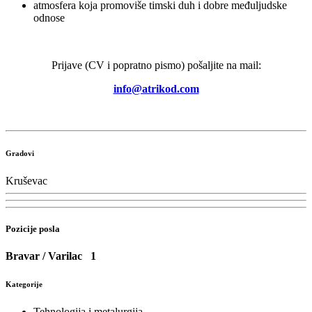
atmosfera koja promoviše timski duh i dobre međuljudske
odnose
Prijave (CV i popratno pismo) pošaljite na mail:
info@atrikod.com
Gradovi
Kruševac
Pozicije posla
Bravar / Varilac
1
Kategorije
Tehnologija i metalurgija