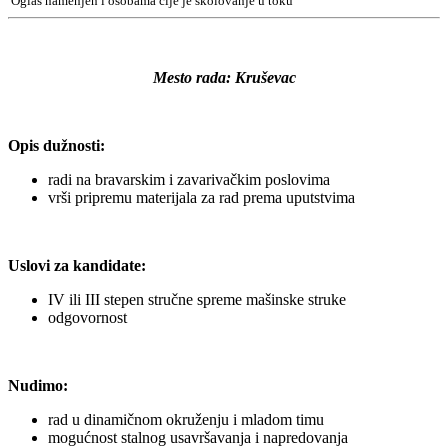
Oglas namenjen i osobama čije je školovanje u toku
Mesto rada: Kruševac
Opis dužnosti:
radi na bravarskim i zavarivačkim poslovima
vrši pripremu materijala za rad prema uputstvima
Uslovi za kandidate:
IV ili III stepen stručne spreme mašinske struke
odgovornost
Nudimo:
rad u dinamičnom okruženju i mladom timu
mogućnost stalnog usavršavanja i napredovanja