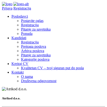
Prijava
Registracija
Poslodavci
Postavite oglas
Registracija
Pitanje za savetnika
Ponuda
Kandidati
Registracija
Pretraga poslova
Arhiva poslova
Pitanje za savetnika
Kategorije poslova
Kreiraj CV
Kvalitetan CV – tvoj siguran put do posla
Kontakt
O nama
Društvena odgovornost
Atrikod d.o.o.