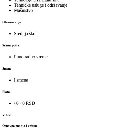
Tehničke usluge i održavanje
Mašinstvo
Obrazovanje
Srednja škola
Status posla
Puno radno vreme
Smene
I smena
Plata
/ 0 - 0 RSD
Vrline
Osnovna znanja i veštine