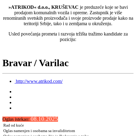
»ATRIKOD« d.o.o., KRUŠEVAC
je preduzeće koje se bavi
prodajom komunalnih vozila i opreme. Zastupnik je više
renomiranih svetskih proizvođača i svoje proizvode prodaje kako na
teritoriji Srbije, tako i u zemljama u okruženju.
Usled povećanja prometa i razvoja tržišta tražimo kandidate za
poziciju:
Bravar / Varilac
http://www.atrikod.com/
08.10.2025
Oglas istekao:
Rad od kuće
Oglas namenjen i osobama sa invaliditetom