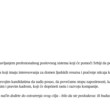
stavljanjem profesionalnog poslovnog sistema koji će pomoći Srbiji da p
oji imaju interesovanja za domen ljudskih resursa i praćenje uticaja ko
svojim kandidatima da nađu posao, da povećamo stopu zaposlenosti, kao
m i pravim kadrom, koji će doprineti rastu i razvoju kompanije.
čin dođete do ostvarenja svog cilja - bilo da ste poslodavac ili buduć
.