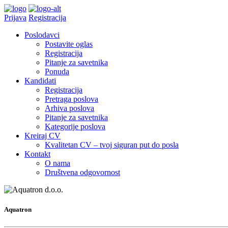
Prijava
Registracija
Poslodavci
Postavite oglas
Registracija
Pitanje za savetnika
Ponuda
Kandidati
Registracija
Pretraga poslova
Arhiva poslova
Pitanje za savetnika
Kategorije poslova
Kreiraj CV
Kvalitetan CV – tvoj siguran put do posla
Kontakt
O nama
Društvena odgovornost
Aquatron