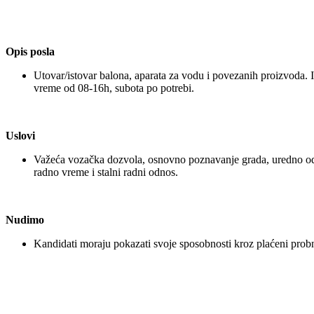
Opis posla
Utovar/istovar balona, aparata za vodu i povezanih proizvoda.
vreme od 08-16h, subota po potrebi.
Uslovi
Važeća vozačka dozvola, osnovno poznavanje grada, uredno održ
radno vreme i stalni radni odnos.
Nudimo
Kandidati moraju pokazati svoje sposobnosti kroz plaćeni prob