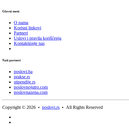
Glavni meni
O nama
Korisni linkovi
Partneri
Uslovi i pravila korišćenja
Kontaktirajte nas
Naši partneri
poslovi.ba
prakse.rs
stipendije.rs
poslovnojutro.com
poslovnazena.com
Copyright © 2026 •
poslovi.rs
• All Rights Reserved