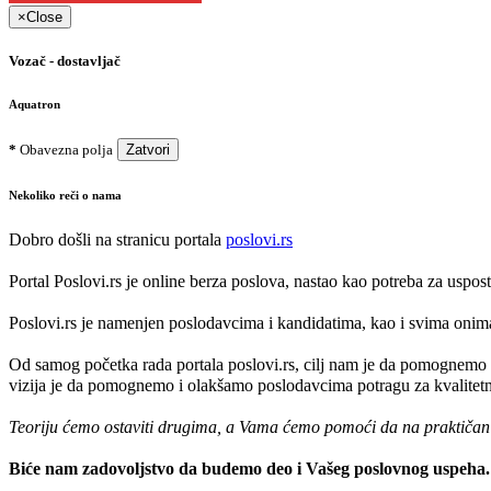
×
Close
Vozač - dostavljač
Aquatron
*
Obavezna polja
Zatvori
Nekoliko reči o nama
Dobro došli na stranicu portala
poslovi.rs
Portal Poslovi.rs je online berza poslova, nastao kao potreba za uspo
Poslovi.rs je namenjen poslodavcima i kandidatima, kao i svima onima k
Od samog početka rada portala poslovi.rs, cilj nam je da pomognemo 
vizija je da pomognemo i olakšamo poslodavcima potragu za kvalitetni
Teoriju ćemo ostaviti drugima, a Vama ćemo pomoći da na praktičan na
Biće nam zadovoljstvo da budemo deo i Vašeg poslovnog uspeha