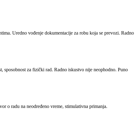
jentima. Uredno vođenje dokumentacije za robu koja se prevozi. Radno
t, sposobnost za fizički rad. Radno iskustvo nije neophodno. Puno
vor o radu na neodređeno vreme, stimulativna primanja.