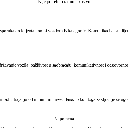
Nije potrebno radno iskustvo
 Isporuka do klijenta kombi vozilom B kategorije. Komunikacija sa kli
avanje vozila, pažljivost u saobraćaju, komunikativnost i odgovornos
ni rad u trajanju od minimum mesec dana, nakon toga zaključuje se ugo
Napomena