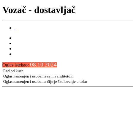
Vozač - dostavljač
08.10.2024
Oglas istekao:
Rad od kuće
Oglas namenjen i osobama sa invaliditetom
Oglas namenjen i osobama čije je školovanje u toku