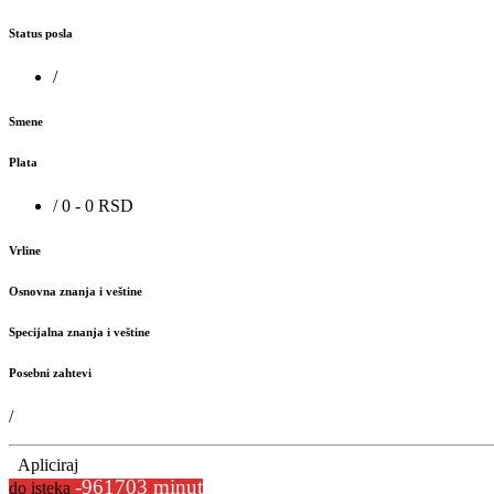
Status posla
/
Smene
Plata
/ 0 - 0 RSD
Vrline
Osnovna znanja i veštine
Specijalna znanja i veštine
Posebni zahtevi
/
Apliciraj
-961703 minut
do isteka