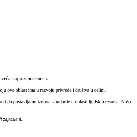
oveća stopu zaposlenosti.
ju ova oblast ima u razvoju privrede i društva u celini.
 i da postavljamo iznova standarde u oblasti ljudskih resursa. Naša
i zaposleni.