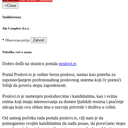
×
Close
Staklorezac
Alp Complete d.o.o.
*
Obavezna polja
Zatvori
Nekoliko reči o nama
Dobro došli na stranicu portala
poslovi.rs
Portal Poslovi.rs je online berza poslova, nastao kao potreba za
uspostavljanjem profesionalnog poslovnog sistema koji će pomoći
Srbiji da poveća stopu zaposlenosti.
Poslovi.rs je namenjen poslodavcima i kandidatima, kao i svima
onima koji imaju interesovanja za domen ljudskih resursa i praćenje
uticaja koju ova oblast ima u razvoju privrede i društva u celini.
Od samog početka rada portala poslovi.rs, cilj nam je da
pomognemo svojim kandidatima da nađu posao, da povećamo stopu