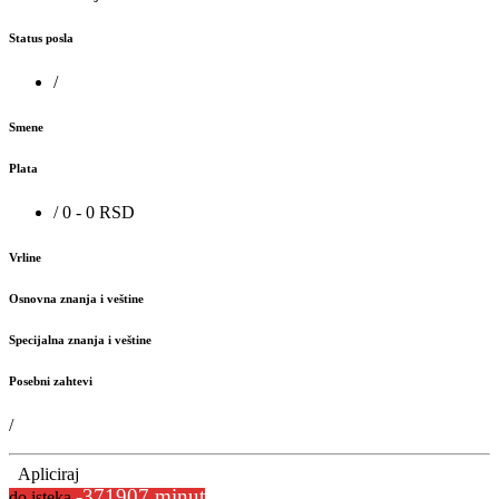
Status posla
/
Smene
Plata
/ 0 - 0 RSD
Vrline
Osnovna znanja i veštine
Specijalna znanja i veštine
Posebni zahtevi
/
Apliciraj
-371907 minut
do isteka