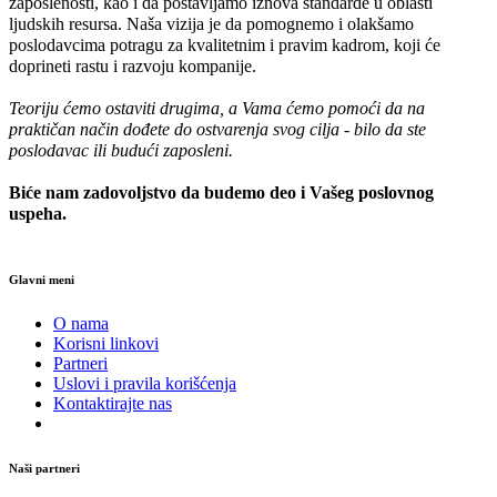
zaposlenosti, kao i da postavljamo iznova standarde u oblasti
ljudskih resursa. Naša vizija je da pomognemo i olakšamo
poslodavcima potragu za kvalitetnim i pravim kadrom, koji će
doprineti rastu i razvoju kompanije.
Teoriju ćemo ostaviti drugima, a Vama ćemo pomoći da na
praktičan način dođete do ostvarenja svog cilja - bilo da ste
poslodavac ili budući zaposleni.
Biće nam zadovoljstvo da budemo deo i Vašeg poslovnog
uspeha.
Glavni meni
O nama
Korisni linkovi
Partneri
Uslovi i pravila korišćenja
Kontaktirajte nas
Naši partneri