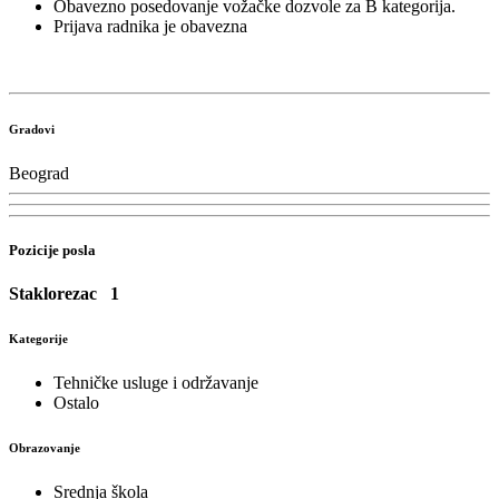
Obavezno posedovanje vožačke dozvole za B kategorija.
Prijava radnika je obavezna
Gradovi
Beograd
Pozicije posla
Staklorezac
1
Kategorije
Tehničke usluge i održavanje
Ostalo
Obrazovanje
Srednja škola