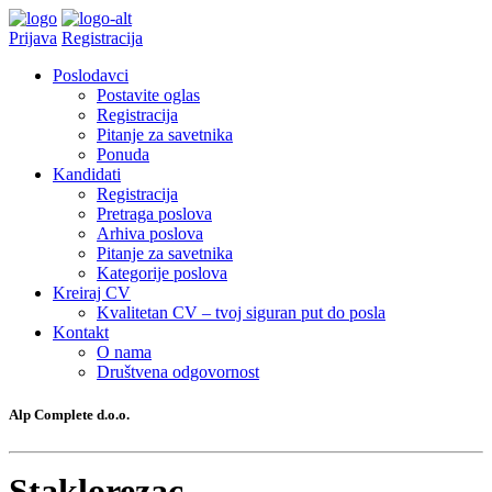
Prijava
Registracija
Poslodavci
Postavite oglas
Registracija
Pitanje za savetnika
Ponuda
Kandidati
Registracija
Pretraga poslova
Arhiva poslova
Pitanje za savetnika
Kategorije poslova
Kreiraj CV
Kvalitetan CV – tvoj siguran put do posla
Kontakt
O nama
Društvena odgovornost
Alp Complete d.o.o.
Staklorezac