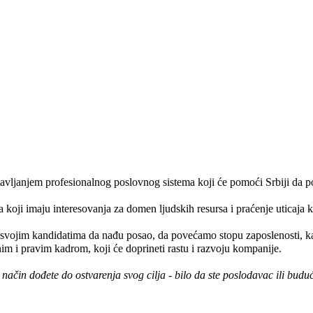
stavljanjem profesionalnog poslovnog sistema koji će pomoći Srbiji da p
oji imaju interesovanja za domen ljudskih resursa i praćenje uticaja ko
svojim kandidatima da nađu posao, da povećamo stopu zaposlenosti, kao
m i pravim kadrom, koji će doprineti rastu i razvoju kompanije.
čin dođete do ostvarenja svog cilja - bilo da ste poslodavac ili buduć
.