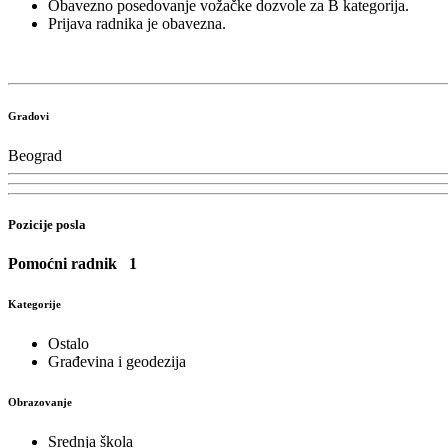
Obavezno posedovanje vožačke dozvole za B kategorija.
Prijava radnika je obavezna.
Gradovi
Beograd
Pozicije posla
Pomoćni radnik
1
Kategorije
Ostalo
Građevina i geodezija
Obrazovanje
Srednja škola