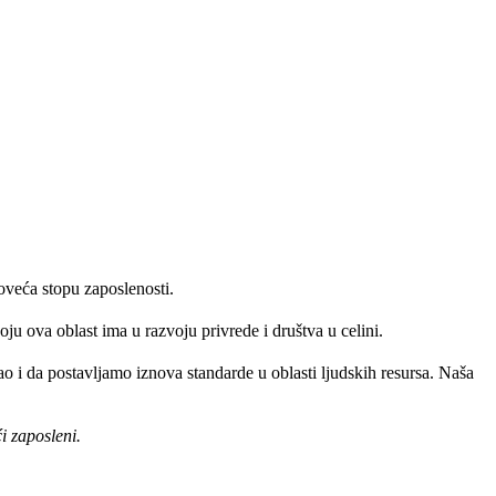
oveća stopu zaposlenosti.
ju ova oblast ima u razvoju privrede i društva u celini.
 i da postavljamo iznova standarde u oblasti ljudskih resursa. Naša
i zaposleni.