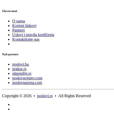
Glavni meni
O nama
Korisni linkovi
Partneri
Uslovi i pravila korišćenja
Kontaktirajte nas
Naši partneri
poslovi.ba
prakse.rs
stipendije.rs
poslovnojutro.com
poslovnazena.com
Copyright © 2026 •
poslovi.rs
• All Rights Reserved