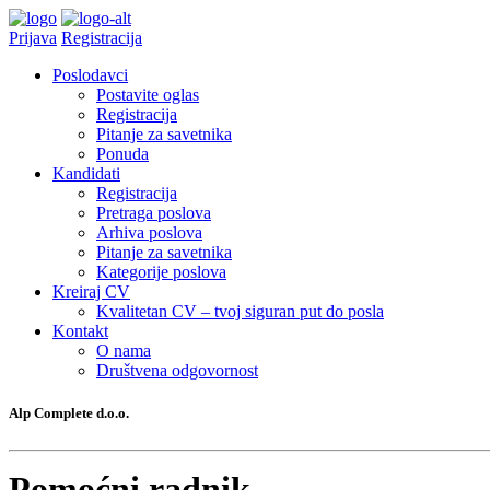
Prijava
Registracija
Poslodavci
Postavite oglas
Registracija
Pitanje za savetnika
Ponuda
Kandidati
Registracija
Pretraga poslova
Arhiva poslova
Pitanje za savetnika
Kategorije poslova
Kreiraj CV
Kvalitetan CV – tvoj siguran put do posla
Kontakt
O nama
Društvena odgovornost
Alp Complete d.o.o.
Pomoćni radnik