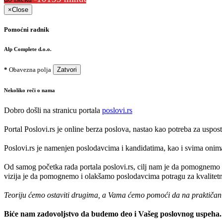
×
Close
Pomoćni radnik
Alp Complete d.o.o.
*
Obavezna polja
Zatvori
Nekoliko reči o nama
Dobro došli na stranicu portala
poslovi.rs
Portal Poslovi.rs je online berza poslova, nastao kao potreba za uspo
Poslovi.rs je namenjen poslodavcima i kandidatima, kao i svima onima k
Od samog početka rada portala poslovi.rs, cilj nam je da pomognemo 
vizija je da pomognemo i olakšamo poslodavcima potragu za kvalitetni
Teoriju ćemo ostaviti drugima, a Vama ćemo pomoći da na praktičan na
Biće nam zadovoljstvo da budemo deo i Vašeg poslovnog uspeha