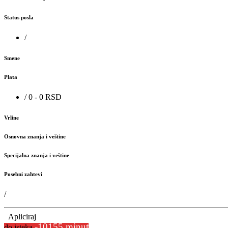
Status posla
/
Smene
Plata
/ 0 - 0 RSD
Vrline
Osnovna znanja i veštine
Specijalna znanja i veštine
Posebni zahtevi
/
Apliciraj
-10155 minut
do isteka