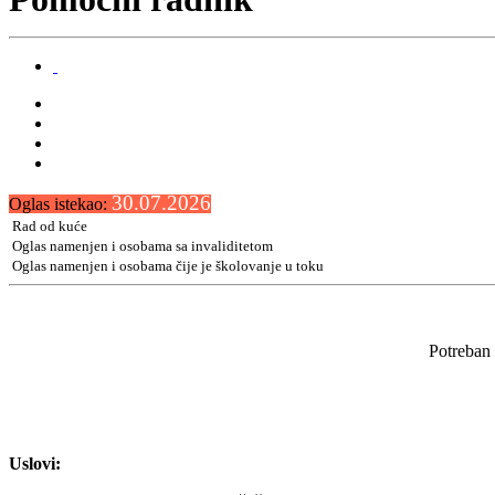
30.07.2026
Oglas istekao:
Rad od kuće
Oglas namenjen i osobama sa invaliditetom
Oglas namenjen i osobama čije je školovanje u toku
Potreban 
Uslovi: