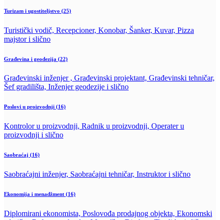
Turizam i ugostiteljstvo
(25)
Turistički vodič, Recepcioner, Konobar, Šanker, Kuvar, Pizza
majstor i slično
Građevina i geodezija
(22)
Građevinski inženjer , Građevinski projektant, Građevinski tehničar,
Šef gradilišta, Inženjer geodezije i slično
Poslovi u proizvodnji
(16)
Kontrolor u proizvodnji, Radnik u proizvodnji, Operater u
proizvodnji i slično
Saobraćaj
(16)
Saobraćajni inženjer, Saobraćajni tehničar, Instruktor i slično
Ekonomija i menadžment
(16)
Diplomirani ekonomista, Poslovođa prodajnog objekta, Ekonomski