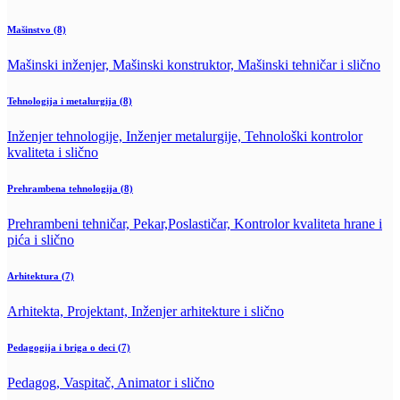
Mašinstvo
(8)
Mašinski inženjer, Mašinski konstruktor, Mašinski tehničar i slično
Tehnologija i metalurgija
(8)
Inženjer tehnologije, Inženjer metalurgije, Tehnološki kontrolor
kvaliteta i slično
Prehrambena tehnologija
(8)
Prehrambeni tehničar, Pekar,Poslastičar, Kontrolor kvaliteta hrane i
pića i slično
Arhitektura
(7)
Arhitekta, Projektant, Inženjer arhitekture i slično
Pedagogija i briga o deci
(7)
Pedagog, Vaspitač, Animator i slično