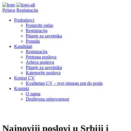
Prijava
Registracija
Poslodavci
Postavite oglas
Registracija
Pitanje za savetnika
Ponuda
Kandidati
Registracija
Pretraga poslova
Arhiva poslova
Pitanje za savetnika
Kategorije poslova
Kreiraj CV
Kvalitetan CV – tvoj siguran put do posla
Kontakt
O nama
Društvena odgovornost
Najnoviji poslovi u Srbiji i