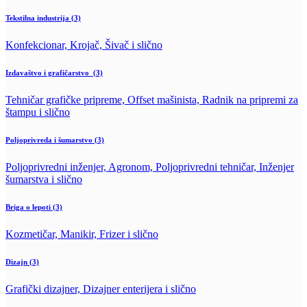
Tekstilna industrija
(3)
Konfekcionar, Krojač, Šivač i slično
Izdavaštvo i grafičarstvo
(3)
Tehničar grafičke pripreme, Offset mašinista, Radnik na pripremi za
štampu i slično
Poljoprivreda i šumarstvo
(3)
Poljoprivredni inženjer, Agronom, Poljoprivredni tehničar, Inženjer
šumarstva i slično
Briga o lepoti
(3)
Kozmetičar, Manikir, Frizer i slično
Dizajn
(3)
Grafički dizajner, Dizajner enterijera i slično