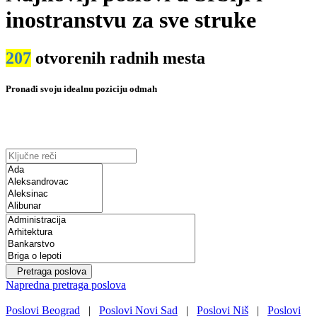
inostranstvu za sve struke
207
otvorenih radnih mesta
Pronađi svoju idealnu poziciju odmah
Pretraga poslova
Napredna pretraga poslova
Poslovi Beograd
|
Poslovi Novi Sad
|
Poslovi Niš
|
Poslovi