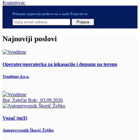
Kragujevac
Primajte najnovije poslove na e-mail. Prijavite se
Prijava
Najnoviji poslovi
Operater/operaterka za inkasaciju i dopunu na terenu
Vendtime d.o.o.
Bor, Zaječar
Rok:
03.09.2026
Vozač (m/ž)
Autoprevoznik Škorić Željko