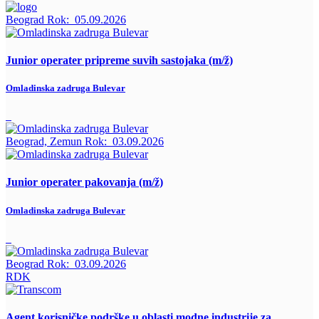
Beograd
Rok:
05.09.2026
Junior operater pripreme suvih sastojaka (m/ž)
Omladinska zadruga Bulevar
Beograd, Zemun
Rok:
03.09.2026
Junior operater pakovanja (m/ž)
Omladinska zadruga Bulevar
Beograd
Rok:
03.09.2026
RDK
Agent korisničke podrške u oblasti modne industrije za