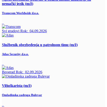
nemački jezik (m/ž)
Transcom Worldwide d.o.o.
Svi gradovi
Rok:
04.09.2026
Službenik obezbeđenja u patrolnom timu (m/ž)
Atlas Security d.o.o.
Beograd
Rok:
02.09.2026
Viljuškarista (m/ž)
Omladinska zadruga Bulevar