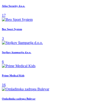
Atlas Security d.o.o.
17
Beo Sport System
3
Stojkov štamparija d.o.o.
6
Prime Medical Kids
16
Omladinska zadruga Bulevar