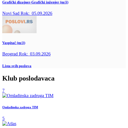
Grafički dizajner-Grafički inženjer (m/ž)
Novi Sad
Rok:
05.09.2026
Vaspitač (m/ž)
Beograd
Rok:
03.09.2026
Lista svih poslova
Klub poslodavaca
7
Omladinska zadruga TIM
5