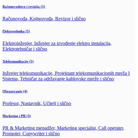
Računovodstvo i revizija
(5)
Računovođa, Knjigovođa, Revizor i slično
Elektrotehnika
(5)
Elektroinženjer, Inženjer za izvođenje elektro instalacija,
Elektrotehničar i slično
Telekomunikacije
(5)
Inženjer telekomunikacije, Projektant telekomunikacionih mreža I
Sistema, Tehničar za održavanje kablovske mreže i slično
Obrazovanje
(4)
Profesor, Nastavnik, Učitelj i slično
Marketing i PR
(3)
PR & Marketing menadžer, Marketing specialist, Call operater,
Promoter, Copywriter i slično