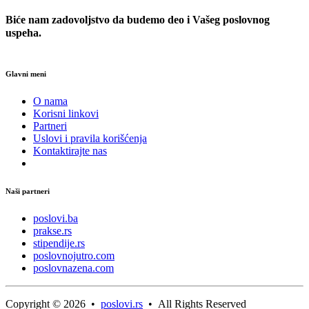
Biće nam zadovoljstvo da budemo deo i Vašeg poslovnog
uspeha.
Glavni meni
O nama
Korisni linkovi
Partneri
Uslovi i pravila korišćenja
Kontaktirajte nas
Naši partneri
poslovi.ba
prakse.rs
stipendije.rs
poslovnojutro.com
poslovnazena.com
Copyright © 2026 •
poslovi.rs
• All Rights Reserved