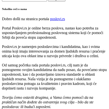
Nekoliko reči o nama
Dobro došli na stranicu portala
poslovi.rs
Portal Poslovi.rs je online berza poslova, nastao kao potreba za
uspostavljanjem profesionalnog poslovnog sistema koji će pomoći
Srbiji da poveća stopu zaposlenosti.
Poslovi.rs je namenjen poslodavcima i kandidatima, kao i svima
onima koji imaju interesovanja za domen ljudskih resursa i praćenje
uticaja koju ova oblast ima u razvoju privrede i društva u celini.
Od samog početka rada portala poslovi.rs, cilj nam je da
pomognemo svojim kandidatima da nađu posao, da povećamo stopu
zaposlenosti, kao i da postavljamo iznova standarde u oblasti
ljudskih resursa. Naša vizija je da pomognemo i olakšamo
poslodavcima potragu za kvalitetnim i pravim kadrom, koji će
doprineti rastu i razvoju kompanije.
Teoriju ćemo ostaviti drugima, a Vama ćemo pomoći da na
praktičan način dođete do ostvarenja svog cilja - bilo da ste
poslodavac ili budući zaposleni.