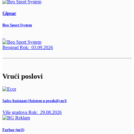
Gipsar
Beo Sport System
Beograd
Rok:
03.09.2026
Vrući poslovi
Sales Assistant (Asistent u prodaji) m/ž
Više gradova
Rok:
29.08.2026
Farbar (m/ž)