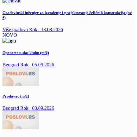
Građevinski inženjer za izvođenje i projektovanje čeličnih konstrukcija (m/
ž)
Više gradova
Rok:
13.08.2026
NOVO
Operater u slot klubu (m/ž)
Beograd
Rok:
05.09.2026
Prodavac (m/ž)
Beograd
Rok:
03.09.2026