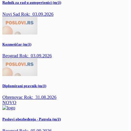
Radnik za rad u autoperionici (m/ž)
Novi Sad
Rok:
03.09.2026
Kozmetičar (m/ž)
Beograd
Rok:
03.09.2026
Diplomirani pravnik (m/ž)
Obrenovac
Rok:
31.08.2026
NOVO
Poslovi obezbeđenja - Patrola (m/ž)
Beograd
Rok:
05.09.2026