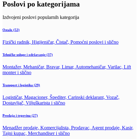
Poslovi po kategorijama
Izdvojeni poslovi popularnih kategorija
Ostalo
(52)
Fizički radnik, Higijeničar, Čistač, Pomoćni poslovi i slično
Tehničke usluge i održavanje
(37)
Montažer, Mehaničar, Bravar, Limar, Automehaničar, Varilac, Lift
monter i slično
Transport i logistika
(29)
Logističar, Magacioner, Špediter, Carinski deklarant, Vozač,
Dostavljač, Viljuškarista i slično
Prodaja i trgovina
(27)
Menadžer prodaje, Komercijalista, Prodavac, Agent prodaje, Kasir,
Tajni kupac, Merchandiser i slično