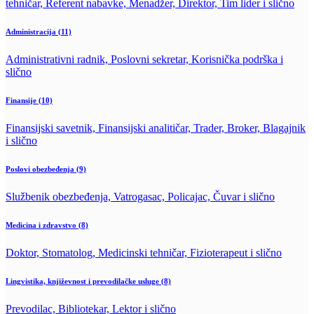
tehničar, Referent nabavke, Menadžer, Direktor, Tim lider i slično
Administracija
(11)
Administrativni radnik, Poslovni sekretar, Korisnička podrška i
slično
Finansije
(10)
Finansijski savetnik, Finansijski analitičar, Trader, Broker, Blagajnik
i slično
Poslovi obezbeđenja
(9)
Službenik obezbeđenja, Vatrogasac, Policajac, Čuvar i slično
Medicina i zdravstvo
(8)
Doktor, Stomatolog, Medicinski tehničar, Fizioterapeut i slično
Lingvistika, književnost i prevodilačke usluge
(8)
Prevodilac, Bibliotekar, Lektor i slično