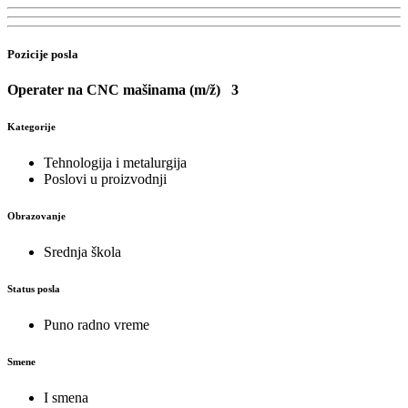
Pozicije posla
Operater na CNC mašinama (m/ž)
3
Kategorije
Tehnologija i metalurgija
Poslovi u proizvodnji
Obrazovanje
Srednja škola
Status posla
Puno radno vreme
Smene
I smena