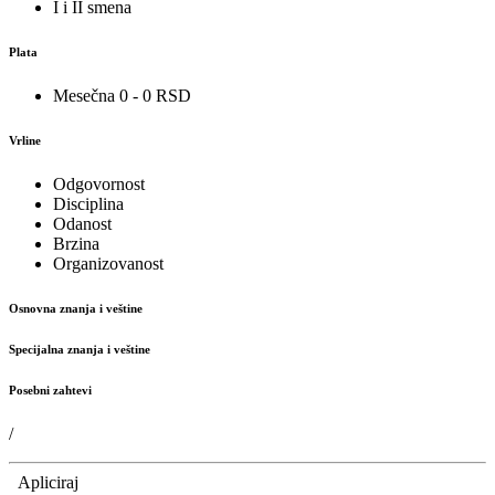
I i II smena
Plata
Mesečna 0 - 0 RSD
Vrline
Odgovornost
Disciplina
Odanost
Brzina
Organizovanost
Osnovna znanja i veštine
Specijalna znanja i veštine
Posebni zahtevi
/
Apliciraj