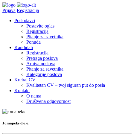
Prijava
Registracija
Poslodavci
Postavite oglas
Registracija
Pitanje za savetnika
Ponuda
Kandidati
Registracija
Pretraga poslova
Arhiva poslova
Pitanje za savetnika
Kategorije poslova
Kreiraj CV
Kvalitetan CV – tvoj siguran put do posla
Kontakt
O nama
Društvena odgovornost
Jomapeks d.o.o.