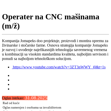
Operater na CNC mašinama
(m/ž)
Kompanija Jomapeks doo projektuje, proizvodi i montira opremu za
živinarske i stočarske farme. Osnova strategija kompanije Jomapeks
je razvoj i uvođenje najefikasnijih tehnologija savremenog vremena
u kombinaciji sa visokim standardima kvaliteta, najboljim servisom i
ponudi sa najboljom tehnološkom solucijom.
https://www.youtube.com/watch?v=3ZT3nWWY_j0&t=1s
31.08.2025
Oglas istekao:
Rad od kuće
Oglas namenjen i osobama sa invaliditetom