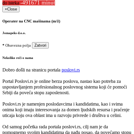
-491671 minut
do isteka
×
Close
Operater na CNC mašinama (m/ž)
Jomapeks d.o.o.
*
Obavezna polja
Zatvori
Nekoliko reči o nama
Dobro došli na stranicu portala
poslovi.rs
Portal Poslovi.rs je online berza poslova, nastao kao potreba za
uspostavljanjem profesionalnog poslovnog sistema koji će pomoći
Srbiji da poveća stopu zaposlenosti.
Poslovi.rs je namenjen poslodavcima i kandidatima, kao i svima
onima koji imaju interesovanja za domen ljudskih resursa i praćenje
uticaja koju ova oblast ima u razvoju privrede i društva u celini.
Od samog početka rada portala poslovi.rs, cilj nam je da
pomognemo svojim kandidatima da nađu posao, da povećamo stopu