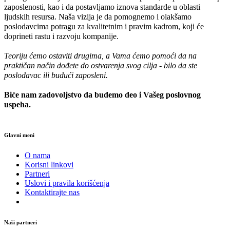
zaposlenosti, kao i da postavljamo iznova standarde u oblasti
ljudskih resursa. Naša vizija je da pomognemo i olakšamo
poslodavcima potragu za kvalitetnim i pravim kadrom, koji će
doprineti rastu i razvoju kompanije.
Teoriju ćemo ostaviti drugima, a Vama ćemo pomoći da na
praktičan način dođete do ostvarenja svog cilja - bilo da ste
poslodavac ili budući zaposleni.
Biće nam zadovoljstvo da budemo deo i Vašeg poslovnog
uspeha.
Glavni meni
O nama
Korisni linkovi
Partneri
Uslovi i pravila korišćenja
Kontaktirajte nas
Naši partneri