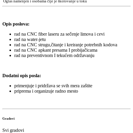
Oglas namenjen i osobama čije je školovanje u toku
Opis poslova:
rad na CNC fiber laseru za sečenje limova i cevi
rad na water-jetu
rad na CNC strugu,čitanje i kreiranje potrebnih kodova
rad na CNC apkant presama I probijačicama
rad na preventivnom I tekućem održavanju
Dodatni opis posla:
primenjuje i pridržava se svih mera zaštite
priprema i organizuje radno mesto
Gradovi
Svi gradovi