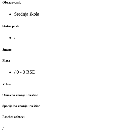
Obrazovanje
Srednja škola
Status posla
/
Smene
Plata
/ 0 - 0 RSD
Vrline
Osnovna znanja i veštine
Specijalna znanja i veštine
Posebni zahtevi
/