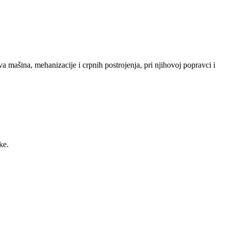
va mašina, mehanizacije i crpnih postrojenja, pri njihovoj popravci i
ke.