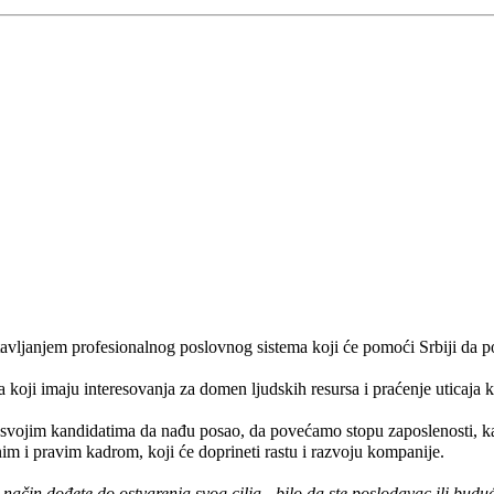
stavljanjem profesionalnog poslovnog sistema koji će pomoći Srbiji da p
oji imaju interesovanja za domen ljudskih resursa i praćenje uticaja ko
svojim kandidatima da nađu posao, da povećamo stopu zaposlenosti, kao
m i pravim kadrom, koji će doprineti rastu i razvoju kompanije.
čin dođete do ostvarenja svog cilja - bilo da ste poslodavac ili buduć