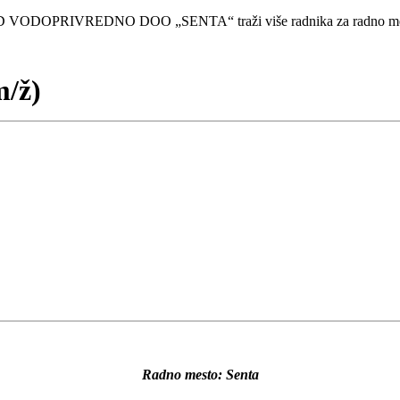
 VODOPRIVREDNO DOO „SENTA“ traži više radnika za radno me
m/ž)
Radno mesto: Senta