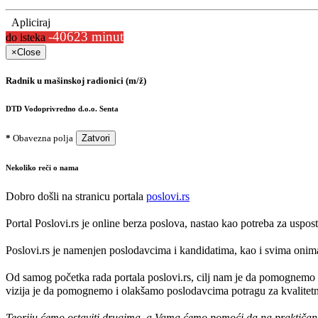
Apliciraj
-40623 minut
do isteka
×
Close
Radnik u mašinskoj radionici (m/ž)
DTD Vodoprivredno d.o.o. Senta
*
Obavezna polja
Zatvori
Nekoliko reči o nama
Dobro došli na stranicu portala
poslovi.rs
Portal Poslovi.rs je online berza poslova, nastao kao potreba za uspo
Poslovi.rs je namenjen poslodavcima i kandidatima, kao i svima onima k
Od samog početka rada portala poslovi.rs, cilj nam je da pomognemo 
vizija je da pomognemo i olakšamo poslodavcima potragu za kvalitetni
Teoriju ćemo ostaviti drugima, a Vama ćemo pomoći da na praktičan na