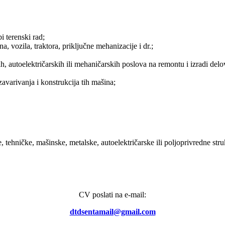
i terenski rad;
 vozila, traktora, priključne mehanizacije i dr.;
h, autoelektričarskih ili mehaničarskih poslova na remontu i izradi delo
avarivanja i konstrukcija tih mašina;
, tehničke, mašinske, metalske, autoelektričarske ili poljoprivredne stru
CV poslati na e-mail:
dtdsentamail@gmail.com