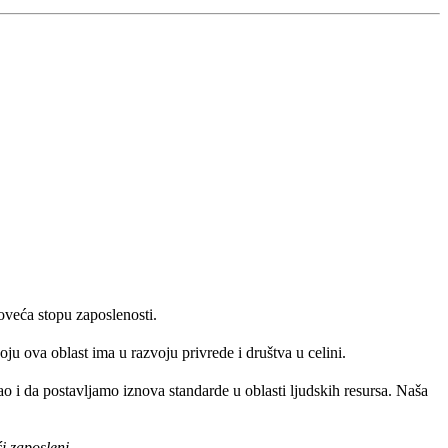
oveća stopu zaposlenosti.
ju ova oblast ima u razvoju privrede i društva u celini.
 i da postavljamo iznova standarde u oblasti ljudskih resursa. Naša
i zaposleni.