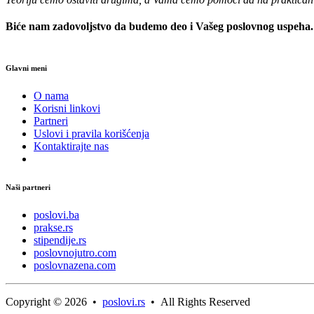
Biće nam zadovoljstvo da budemo deo i Vašeg poslovnog uspeha
Glavni meni
O nama
Korisni linkovi
Partneri
Uslovi i pravila korišćenja
Kontaktirajte nas
Naši partneri
poslovi.ba
prakse.rs
stipendije.rs
poslovnojutro.com
poslovnazena.com
Copyright © 2026 •
poslovi.rs
• All Rights Reserved