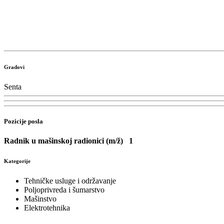
Gradovi
Senta
Pozicije posla
Radnik u mašinskoj radionici (m/ž)
1
Kategorije
Tehničke usluge i održavanje
Poljoprivreda i šumarstvo
Mašinstvo
Elektrotehnika