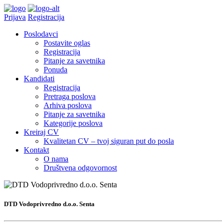
Prijava
Registracija
Poslodavci
Postavite oglas
Registracija
Pitanje za savetnika
Ponuda
Kandidati
Registracija
Pretraga poslova
Arhiva poslova
Pitanje za savetnika
Kategorije poslova
Kreiraj CV
Kvalitetan CV – tvoj siguran put do posla
Kontakt
O nama
Društvena odgovornost
DTD Vodoprivredno d.o.o. Senta