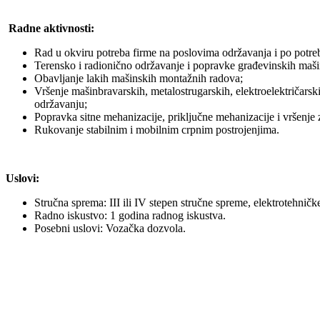
Radne aktivnosti:
Rad u okviru potreba firme na poslovima održavanja i po potreb
Terensko i radionično održavanje i popravke građevinskih mašina,
Obavljanje lakih mašinskih montažnih radova;
Vršenje mašinbravarskih, metalostrugarskih, elektroelektričarski
održavanju;
Popravka sitne mehanizacije, priključne mehanizacije i vršenje z
Rukovanje stabilnim i mobilnim crpnim postrojenjima.
Uslovi:
Stručna sprema: III ili IV stepen stručne spreme, elektrotehničke
Radno iskustvo: 1 godina radnog iskustva.
Posebni uslovi: Vozačka dozvola.