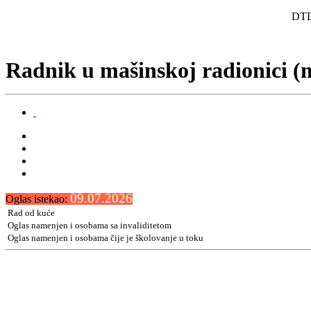
DTD
Radnik u mašinskoj radionici (
09.07.2026
Oglas istekao:
Rad od kuće
Oglas namenjen i osobama sa invaliditetom
Oglas namenjen i osobama čije je školovanje u toku