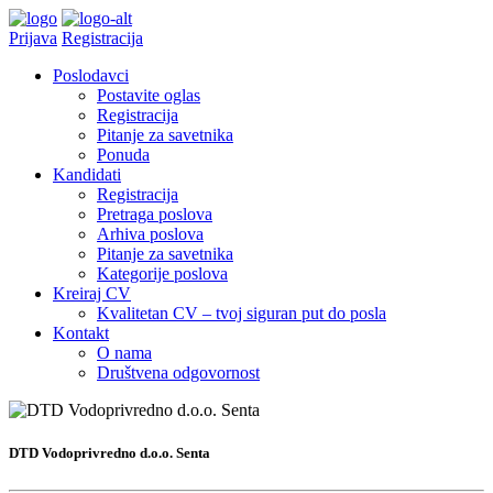
Prijava
Registracija
Poslodavci
Postavite oglas
Registracija
Pitanje za savetnika
Ponuda
Kandidati
Registracija
Pretraga poslova
Arhiva poslova
Pitanje za savetnika
Kategorije poslova
Kreiraj CV
Kvalitetan CV – tvoj siguran put do posla
Kontakt
O nama
Društvena odgovornost
DTD Vodoprivredno d.o.o. Senta