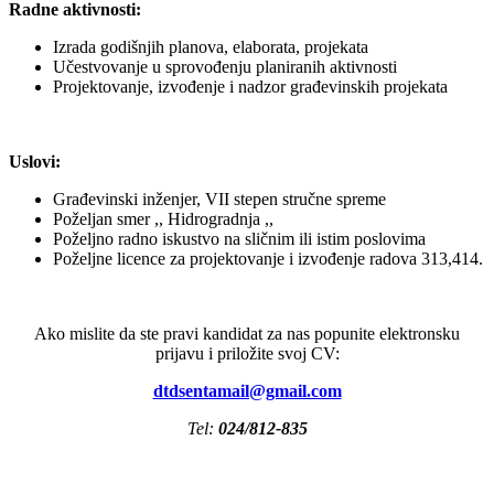
Radne aktivnosti:
Izrada godišnjih planova, elaborata, projekata
Učestvovanje u sprovođenju planiranih aktivnosti
Projektovanje, izvođenje i nadzor građevinskih projekata
Uslovi:
Građevinski inženjer, VII stepen stručne spreme
Poželjan smer ,, Hidrogradnja ,,
Poželjno radno iskustvo na sličnim ili istim poslovima
Poželjne licence za projektovanje i izvođenje radova 313,414.
Ako mislite da ste pravi kandidat za nas popunite elektronsku
prijavu i priložite svoj CV:
dtdsentamail@gmail.com
Tel:
024/812-835