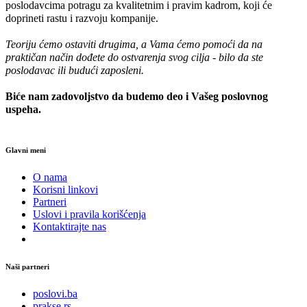
poslodavcima potragu za kvalitetnim i pravim kadrom, koji će
doprineti rastu i razvoju kompanije.
Teoriju ćemo ostaviti drugima, a Vama ćemo pomoći da na
praktičan način dođete do ostvarenja svog cilja - bilo da ste
poslodavac ili budući zaposleni.
Biće nam zadovoljstvo da budemo deo i Vašeg poslovnog
uspeha.
Glavni meni
O nama
Korisni linkovi
Partneri
Uslovi i pravila korišćenja
Kontaktirajte nas
Naši partneri
poslovi.ba
prakse.rs