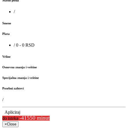
Status posla
/
Smene
Plata
/ 0 - 0 RSD
Vrline
Osnovna znanja i veštine
Specijalna znanja i veštine
Posebni zahtevi
/
Apliciraj
-41550 minut
do isteka
×
Close