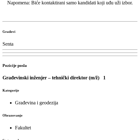
Napomena: Biće kontaktirani samo kandidati koji uđu uži izbor.
Gradovi
Senta
Pozicije posla
Građevinski inženjer – tehnički direktor (m/ž)
1
Kategorije
Građevina i geodezija
Obrazovanje
Fakultet