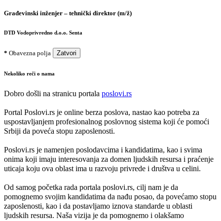
Građevinski inženjer – tehnički direktor (m/ž)
DTD Vodoprivredno d.o.o. Senta
*
Obavezna polja
Zatvori
Nekoliko reči o nama
Dobro došli na stranicu portala
poslovi.rs
Portal Poslovi.rs je online berza poslova, nastao kao potreba za
uspostavljanjem profesionalnog poslovnog sistema koji će pomoći
Srbiji da poveća stopu zaposlenosti.
Poslovi.rs je namenjen poslodavcima i kandidatima, kao i svima
onima koji imaju interesovanja za domen ljudskih resursa i praćenje
uticaja koju ova oblast ima u razvoju privrede i društva u celini.
Od samog početka rada portala poslovi.rs, cilj nam je da
pomognemo svojim kandidatima da nađu posao, da povećamo stopu
zaposlenosti, kao i da postavljamo iznova standarde u oblasti
ljudskih resursa. Naša vizija je da pomognemo i olakšamo