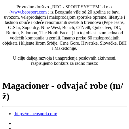
Privredno društvo „BEO - SPORT SYSTEM“ d.o.o.
(
www.beosport.com
) iz Beograda više od 20 godina se bavi
uvozom, veleprodajom i maloprodajom sportske opreme, lifestyle i
fashion obuće i odeće renomiranih svetskih brendova (Pepe Jeans,
G-Star, Superdry, Nine West, Bench, O`Neill, Quiksilver, DC,
Burton, Salomon, The North Face...) i u toj oblasti smo jedna od
vodećih kompanija u zemlji. Imamo preko 60 maloprodajnih
objekata i klijente širom Srbije, Crne Gore, Hrvatske, Slovačke, BiH
i Makedonije.
U cilju daljeg razvoja i unapređenja poslovnih aktivnosti,
raspisujemo konkurs za radno mesto:
Magacioner - odvajač robe (m/
ž)
https://rs.beosport.com/