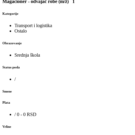
Magacioner - odvajač robe (m/ž)
1
Kategorije
Transport i logistika
Ostalo
Obrazovanje
Srednja škola
Status posla
/
Smene
Plata
/ 0 - 0 RSD
Vrline