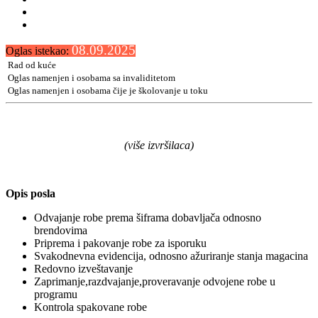
08.09.2025
Oglas istekao:
Rad od kuće
Oglas namenjen i osobama sa invaliditetom
Oglas namenjen i osobama čije je školovanje u toku
(više izvršilaca)
Opis posla
Odvajanje robe prema šiframa dobavljača odnosno
brendovima
Priprema i pakovanje robe za isporuku
Svakodnevna evidencija, odnosno ažuriranje stanja magacina
Redovno izveštavanje
Zaprimanje,razdvajanje,proveravanje odvojene robe u
programu
Kontrola spakovane robe