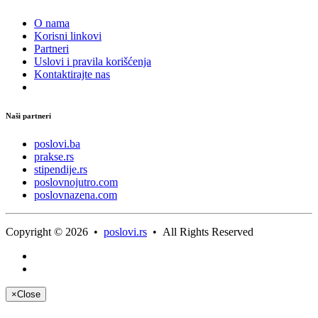
O nama
Korisni linkovi
Partneri
Uslovi i pravila korišćenja
Kontaktirajte nas
Naši partneri
poslovi.ba
prakse.rs
stipendije.rs
poslovnojutro.com
poslovnazena.com
Copyright © 2026 •
poslovi.rs
• All Rights Reserved
×
Close