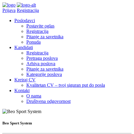
Prijava
Registracija
Poslodavci
Postavite oglas
Registracija
Pitanje za savetnika
Ponuda
Kandidati
Registracija
Pretraga poslova
Arhiva poslova
Pitanje za savetnika
Kategorije poslova
Kreiraj CV
Kvalitetan CV – tvoj siguran put do posla
Kontakt
O nama
Društvena odgovornost
Beo Sport System