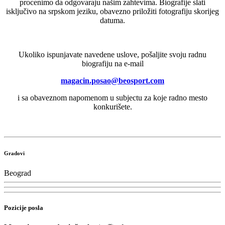
procenimo da odgovaraju našim zahtevima. Biografije slati
isključivo na srpskom jeziku, obavezno priložiti fotografiju skorijeg
datuma.
Ukoliko ispunjavate navedene uslove, pošaljite svoju radnu
biografiju na e-mail
magacin.posao@beosport.com
i sa obaveznom napomenom u subjectu za koje radno mesto
konkurišete.
Gradovi
Beograd
Pozicije posla