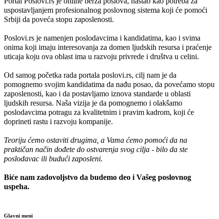
Portal Poslovi.rs je online berza poslova, nastao kao potreba za
uspostavljanjem profesionalnog poslovnog sistema koji će pomoći
Srbiji da poveća stopu zaposlenosti.
Poslovi.rs je namenjen poslodavcima i kandidatima, kao i svima
onima koji imaju interesovanja za domen ljudskih resursa i praćenje
uticaja koju ova oblast ima u razvoju privrede i društva u celini.
Od samog početka rada portala poslovi.rs, cilj nam je da
pomognemo svojim kandidatima da nađu posao, da povećamo stopu
zaposlenosti, kao i da postavljamo iznova standarde u oblasti
ljudskih resursa. Naša vizija je da pomognemo i olakšamo
poslodavcima potragu za kvalitetnim i pravim kadrom, koji će
doprineti rastu i razvoju kompanije.
Teoriju ćemo ostaviti drugima, a Vama ćemo pomoći da na
praktičan način dođete do ostvarenja svog cilja - bilo da ste
poslodavac ili budući zaposleni.
Biće nam zadovoljstvo da budemo deo i Vašeg poslovnog
uspeha.
Glavni meni