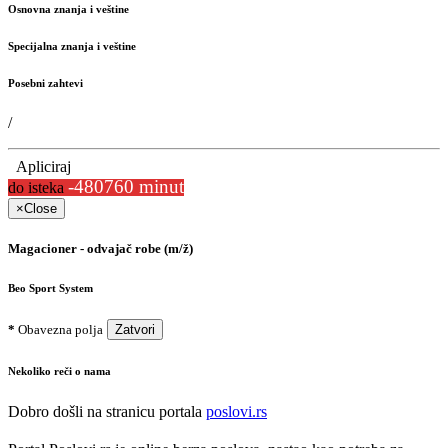
Osnovna znanja i veštine
Specijalna znanja i veštine
Posebni zahtevi
/
Apliciraj
-480760 minut
do isteka
×
Close
Magacioner - odvajač robe (m/ž)
Beo Sport System
*
Obavezna polja
Zatvori
Nekoliko reči o nama
Dobro došli na stranicu portala
poslovi.rs