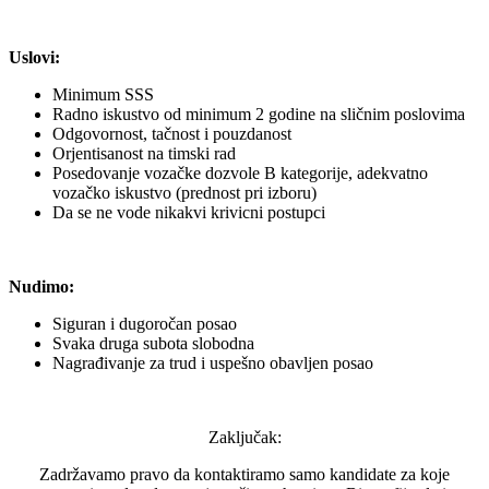
Uslovi:
Minimum SSS
Radno iskustvo od minimum 2 godine na sličnim poslovima
Odgovornost, tačnost i pouzdanost
Orjentisanost na timski rad
Posedovanje vozačke dozvole B kategorije, adekvatno
vozačko iskustvo (prednost pri izboru)
Da se ne vode nikakvi krivicni postupci
Nudimo:
Siguran i dugoročan posao
Svaka druga subota slobodna
Nagrađivanje za trud i uspešno obavljen posao
Zaključak:
Zadržavamo pravo da kontaktiramo samo kandidate za koje